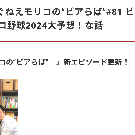
こぐねえモリコの“ビアらば”#81 
ロ野球2024大予想！な話
コの“ビアらば” 」新エピソード更新！