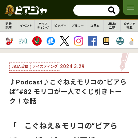
新着
テイス
JBJA
メディア
イベント
ビアバー
ブルワー
コラム
記事
ティング
活動
掲載
2024.3.29
JBJA活動
テイスティング
♪Podcast♪こぐねえモリコの“ビアら
ば”#82 モリコが一人でくじ引きトー
ク！な話
「 こぐねえ＆モリコの“ビアら