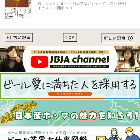
著：くっくショーヘイ(日本ビアジャーナリスト協会)
イラスト：朝野 ペコ
TOP
古い記事
新しい記事