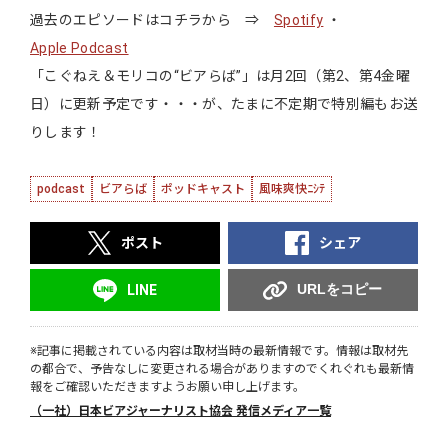
過去のエピソードはコチラから ⇒
Spotify
・
Apple Podcast
「こぐねえ＆モリコの“ビアらば”」は月2回（第2、第4金曜
日）に更新予定です・・・が、たまに不定期で特別編もお送
りします！
podcast
ビアらば
ポッドキャスト
風味爽快ﾆｼﾃ
ポスト
シェア
URLをコピー
LINE
※記事に掲載されている内容は取材当時の最新情報です。情報は取材先
の都合で、予告なしに変更される場合がありますのでくれぐれも最新情
報をご確認いただきますようお願い申し上げます。
（一社）日本ビアジャーナリスト協会 発信メディア一覧