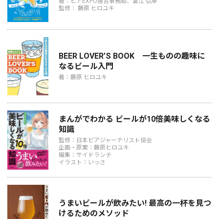
著：ビアEXPO運営事務局、富江 弘幸
監修： 藤原 ヒロユキ
BEER LOVER’S BOOK 一生ものの趣味に
なるビール入門
著：藤原 ヒロユキ
まんがでわかる ビールが10倍美味しくなる
知識
監修：日本ビアジャーナリスト協会
企画・原案：藤原ヒロユキ
編集：サイドランチ
イラスト：いっさ
うまいビールが飲みたい! 最高の一杯を見つ
けるためのメソッド