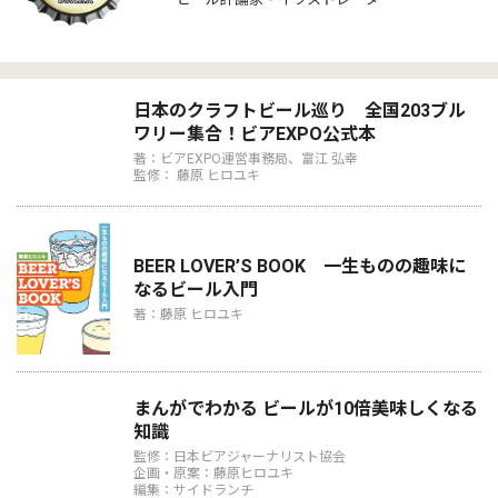
日本のクラフトビール巡り 全国203ブル
ワリー集合！ビアEXPO公式本
著：ビアEXPO運営事務局、富江 弘幸
監修： 藤原 ヒロユキ
BEER LOVER’S BOOK 一生ものの趣味に
なるビール入門
著：藤原 ヒロユキ
まんがでわかる ビールが10倍美味しくなる
知識
監修：日本ビアジャーナリスト協会
企画・原案：藤原ヒロユキ
編集：サイドランチ