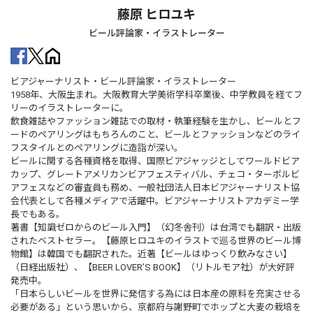
藤原 ヒロユキ
ビール評論家・イラストレーター
ビアジャーナリスト・ビール評論家・イラストレーター
1958年、大阪生まれ。大阪教育大学美術学科卒業後、中学教員を経てフ
リーのイラストレーターに。
飲食雑誌やファッション雑誌での取材・執筆経験を生かし、ビールとフ
ードのペアリングはもちろんのこと、ビールとファッションなどのライ
フスタイルとのペアリングに造詣が深い。
ビールに関する各種資格を取得、国際ビアジャッジとしてワールドビア
カップ、グレートアメリカンビアフェスティバル、チェコ・ターボルビ
アフェスなどの審査員も務め、一般社団法人日本ビアジャーナリスト協
会代表として各種メディアで活躍中。ビアジャーナリストアカデミー学
長でもある。
著書【知識ゼロからのビール入門】（幻冬舎刊）は台湾でも翻訳・出版
されたベストセラー。【藤原ヒロユキのイラストで巡る世界のビール博
物館】は韓国でも翻訳された。近著【ビールはゆっくり飲みなさい】
（日経出版社）、【BEER LOVER’S BOOK】（リトルモア社）が大好評
発売中。
「日本らしいビールを世界に発信する為には日本産の原料を充実させる
必要がある」という思いから、京都府与謝野町でホップと大麦の栽培を