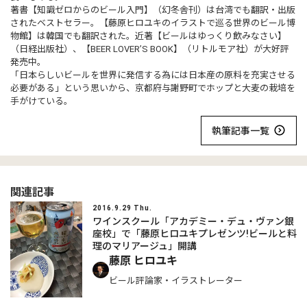
著書【知識ゼロからのビール入門】（幻冬舎刊）は台湾でも翻訳・出版
されたベストセラー。【藤原ヒロユキのイラストで巡る世界のビール博
物館】は韓国でも翻訳された。近著【ビールはゆっくり飲みなさい】
（日経出版社）、【BEER LOVER’S BOOK】（リトルモア社）が大好評
発売中。
「日本らしいビールを世界に発信する為には日本産の原料を充実させる
必要がある」という思いから、京都府与謝野町でホップと大麦の栽培を
手がけている。
執筆記事一覧
関連記事
2016.9.29 Thu.
ワインスクール「アカデミー・デュ・ヴァン銀
座校」で「藤原ヒロユキプレゼンツ!ビールと料
理のマリアージュ」開講
藤原 ヒロユキ
ビール評論家・イラストレーター