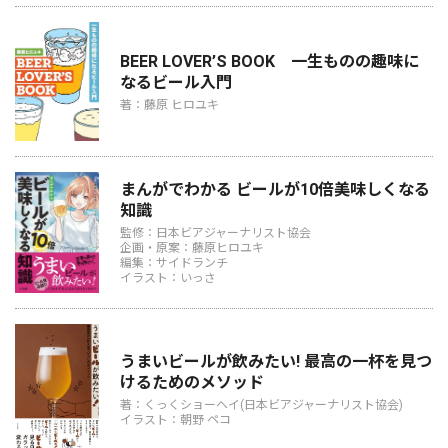
BEER LOVER’S BOOK 一生ものの趣味に
なるビール入門
著：藤原 ヒロユキ
まんがでわかる ビールが10倍美味しくなる
知識
監修：日本ビアジャーナリスト協会
企画・原案：藤原ヒロユキ
編集：サイドランチ
イラスト：いっさ
うまいビールが飲みたい! 最高の一杯を見つ
けるためのメソッド
著：くっくショーヘイ(日本ビアジャーナリスト協会)
イラスト：朝野 ペコ