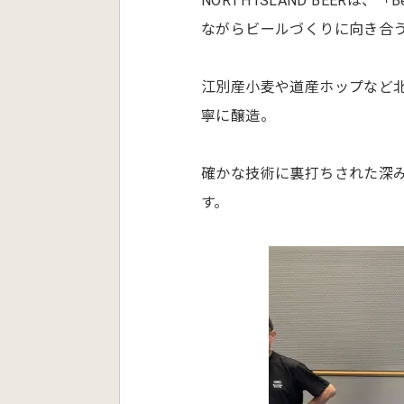
NORTH ISLAND BEERは
ながらビールづくりに向き合
江別産小麦や道産ホップなど
寧に醸造。
確かな技術に裏打ちされた深
す。