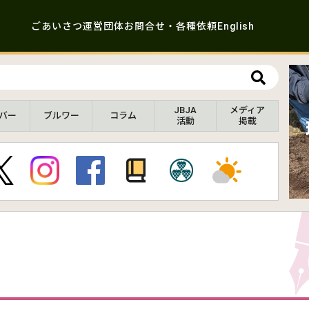
ごあいさつ
運営団体
お問合せ・各種依頼
English
JBJA
メディア
バー
ブルワー
コラム
活動
掲載