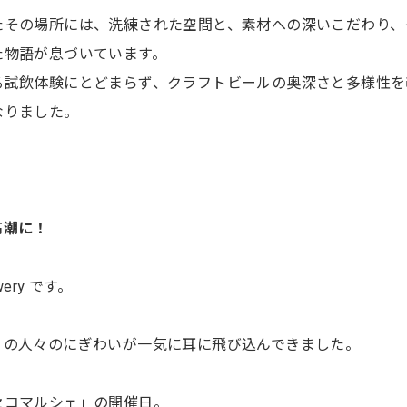
たその場所には、洗練された空間と、素材への深いこだわり、
た物語が息づいています。
る試飲体験にとどまらず、クラフトビールの奥深さと多様性を
なりました。
高潮に！
wery です。
くの人々のにぎわいが一気に耳に飛び込んできました。
セコマルシェ」の開催日。