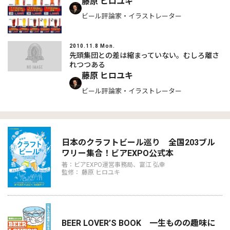
藤原 ヒロユキ
ビール評論家・イラストレーター
2010.11.8 Mon.
先頭集団との差は縮まっていない。むしろ離さ
れつつある
藤原 ヒロユキ
ビール評論家・イラストレーター
日本のクラフトビール巡り 全国203ブル
ワリー集合！ビアEXPO公式本
著：ビアEXPO運営事務局、富江 弘幸
監修： 藤原 ヒロユキ
BEER LOVER’S BOOK 一生ものの趣味に