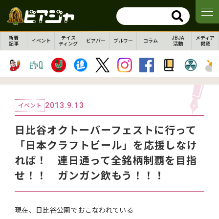
新着
テイス
JBJA
メディア
イベント
ビアバー
ブルワー
コラム
記事
ティング
活動
掲載
2013.9.13
イベント
日比谷オクトーバーフェストに行って
「日本クラフトビール」を応援しなけ
れば！ 連日通って全銘柄制覇を目指
せ！！ ガンガン飲もう！！！
現在、日比谷公園でおこなわれている