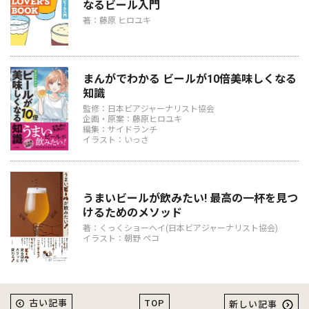
なるビール入門
著：藤原 ヒロユキ
まんがでわかる ビールが10倍美味しくなる
知識
監修：日本ビアジャーナリスト協会
企画・原案：藤原ヒロユキ
編集：サイドランチ
イラスト：いっさ
うまいビールが飲みたい! 最高の一杯を見つ
けるためのメソッド
著：くっくショーヘイ(日本ビアジャーナリスト協会)
イラスト：朝野 ペコ
TOP
古い記事
新しい記事