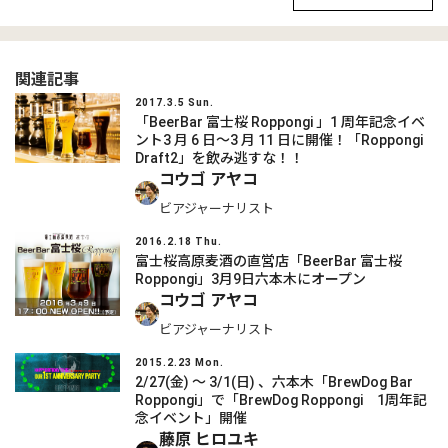
関連記事
2017.3.5 Sun.
「BeerBar 富士桜 Roppongi 」1 周年記念イベ
ント3 月 6 日～3 月 11 日に開催！「Roppongi
Draft2」を飲み逃すな！！
コウゴ アヤコ
ビアジャーナリスト
2016.2.18 Thu.
富士桜高原麦酒の直営店「BeerBar 富士桜
Roppongi」3月9日六本木にオープン
コウゴ アヤコ
ビアジャーナリスト
2015.2.23 Mon.
2/27(金) ～ 3/1(日) 、六本木「BrewDog Bar
Roppongi」で「BrewDog Roppongi 1周年記
念イベント」開催
藤原 ヒロユキ