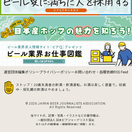
運営団体
編集ポリシー
プライバシーポリシー
お問い合わせ・各種依頼
RSS Feed
ストップ！20歳未満者の飲酒・飲酒運転。お酒は楽しく適量で。
妊娠
中・授乳期の飲酒はやめましょう。
© 2026 JAPAN BEER JOURNALISTS ASSOCIATION.
All Rights Reserved.
当サイトの、記事・写真・イラストなどの著作権は、
一般社団法人 日本ビアジャーナリスト協会
またはその執筆者・情報提供者に帰属します。
無断転載・無断配信等は一切お断りします。