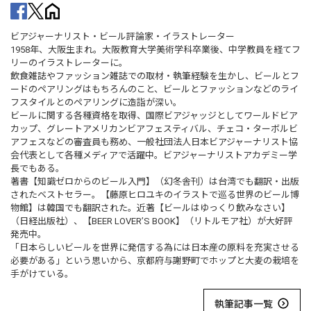
ビアジャーナリスト・ビール評論家・イラストレーター
1958年、大阪生まれ。大阪教育大学美術学科卒業後、中学教員を経てフ
リーのイラストレーターに。
飲食雑誌やファッション雑誌での取材・執筆経験を生かし、ビールとフ
ードのペアリングはもちろんのこと、ビールとファッションなどのライ
フスタイルとのペアリングに造詣が深い。
ビールに関する各種資格を取得、国際ビアジャッジとしてワールドビア
カップ、グレートアメリカンビアフェスティバル、チェコ・ターボルビ
アフェスなどの審査員も務め、一般社団法人日本ビアジャーナリスト協
会代表として各種メディアで活躍中。ビアジャーナリストアカデミー学
長でもある。
著書【知識ゼロからのビール入門】（幻冬舎刊）は台湾でも翻訳・出版
されたベストセラー。【藤原ヒロユキのイラストで巡る世界のビール博
物館】は韓国でも翻訳された。近著【ビールはゆっくり飲みなさい】
（日経出版社）、【BEER LOVER’S BOOK】（リトルモア社）が大好評
発売中。
「日本らしいビールを世界に発信する為には日本産の原料を充実させる
必要がある」という思いから、京都府与謝野町でホップと大麦の栽培を
手がけている。
執筆記事一覧