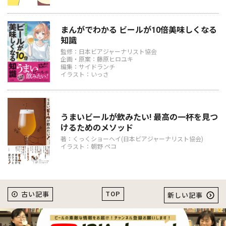
まんがでわかる ビールが10倍美味しくなる
知識
監修：日本ビアジャーナリスト協会
企画・原案：藤原ヒロユキ
編集：サイドランチ
イラスト：いっさ
うまいビールが飲みたい! 最高の一杯を見つ
けるためのメソッド
著：くっくショーヘイ(日本ビアジャーナリスト協会)
イラスト：朝野 ペコ
TOP
古い記事
新しい記事