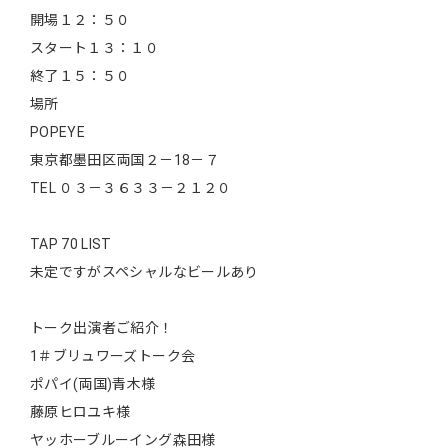
開場１２：５０
スタート１３：１０
終了１５：５０
場所
POPEYE
東京都墨田区両国２－18－７
TEL ０３－３６３３－２１２０
TAP 70 LIST
未定ですがスペシャルなビールあり
トーク出演者ご紹介！
1＃ブリュワーズトーク会
ポパイ(両国)青木様
藤原ヒロユキ様
ヤッホーブルーイング森田様