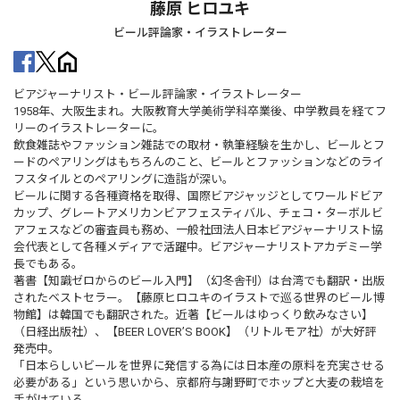
藤原 ヒロユキ
ビール評論家・イラストレーター
ビアジャーナリスト・ビール評論家・イラストレーター
1958年、大阪生まれ。大阪教育大学美術学科卒業後、中学教員を経てフ
リーのイラストレーターに。
飲食雑誌やファッション雑誌での取材・執筆経験を生かし、ビールとフ
ードのペアリングはもちろんのこと、ビールとファッションなどのライ
フスタイルとのペアリングに造詣が深い。
ビールに関する各種資格を取得、国際ビアジャッジとしてワールドビア
カップ、グレートアメリカンビアフェスティバル、チェコ・ターボルビ
アフェスなどの審査員も務め、一般社団法人日本ビアジャーナリスト協
会代表として各種メディアで活躍中。ビアジャーナリストアカデミー学
長でもある。
著書【知識ゼロからのビール入門】（幻冬舎刊）は台湾でも翻訳・出版
されたベストセラー。【藤原ヒロユキのイラストで巡る世界のビール博
物館】は韓国でも翻訳された。近著【ビールはゆっくり飲みなさい】
（日経出版社）、【BEER LOVER’S BOOK】（リトルモア社）が大好評
発売中。
「日本らしいビールを世界に発信する為には日本産の原料を充実させる
必要がある」という思いから、京都府与謝野町でホップと大麦の栽培を
手がけている。