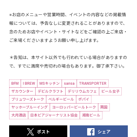
※お店のメニューや営業時間、イベントの内容などの掲載情
報については、予告なしに変更されることがありますので、
念のためお店やイベント・サイトなどをご確認の上ご来店・
ご来場くださいますようお願い申し上げます。
＊告知は、本サイト以外でも行われている場合がありますの
で、すでに満席や売切れの場合もあります。御了承下さい。
BFM
I BREW
MSキッチン
sansa
TRANSPORTER
ザカウンター
デビルクラフト
デリリウムカフェ
ビール女子
ブリュワーズトーク
ベルギービール
ポパイ
ヤッホーブルーイング
ヨーロッパービールトーク
両国
大月酒店
日本ビアジャーナリスト協会
湘南ビール
ポスト
シェア