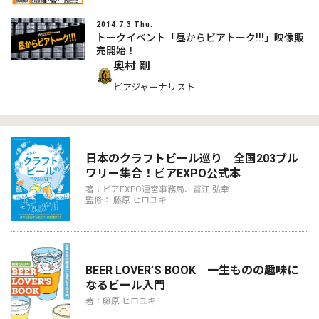
2014.7.3 Thu.
トークイベント「昼からビアトーク!!!」映像販
売開始！
奥村 剛
ビアジャーナリスト
日本のクラフトビール巡り 全国203ブル
ワリー集合！ビアEXPO公式本
著：ビアEXPO運営事務局、富江 弘幸
監修： 藤原 ヒロユキ
BEER LOVER’S BOOK 一生ものの趣味に
なるビール入門
著：藤原 ヒロユキ