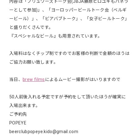
内容は「ブリュワーズトーク会(JBJA藤原ヒロユキもパネラ
ーとして参加)」、「ヨーロッパービールトーク会（ベルギ
ービール）」、「ビアバブトーク」、「女子ビールトーク」
と盛りだくさんです。
『スペシャルなビール』も用意されています。
入場料はなくチップ制ですのでお客様の判断で金額のほうは
ご協力お願い致します。
当日、
brew films
によるムービー撮影がはいりますので
50人前後入れる予定ですが予約をして頂いたほうが確実に
入場出来ます。
ご予約先
POPEYE
beerclubpopeye.kido@gmail.com