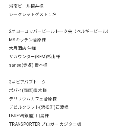
湘南ビール筒井様
シークレットゲスト１名
2＃ヨーロッパービールトーク会（ベルギービール）
MSキッチン菅原様
大月酒店 沖様
ザカウンター(BFM)杉山様
sansa(赤坂) 橋本様
3＃ビアバブトーク
ポパイ(両国)青木様
デリリウムカフェ菅原様
デビルクラフト(浜松町)石渡様
I BREW(銀座) 川島様
TRANSPORTER ブロガー カジタニ様