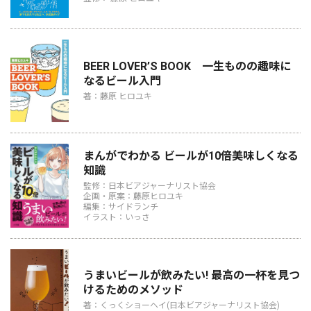
BEER LOVER’S BOOK 一生ものの趣味に
なるビール入門
著：藤原 ヒロユキ
まんがでわかる ビールが10倍美味しくなる
知識
監修：日本ビアジャーナリスト協会
企画・原案：藤原ヒロユキ
編集：サイドランチ
イラスト：いっさ
うまいビールが飲みたい! 最高の一杯を見つ
けるためのメソッド
著：くっくショーヘイ(日本ビアジャーナリスト協会)