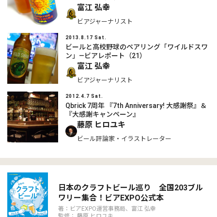
富江 弘幸
ビアジャーナリスト
2013.8.17 Sat.
ビールと高校野球のペアリング「ワイルドスワ
ン」―ビアレポート（21）
富江 弘幸
ビアジャーナリスト
2012.4.7 Sat.
Qbrick 7周年 『7th Anniversary! 大感謝祭』＆
『大感謝キャンペーン』
藤原 ヒロユキ
ビール評論家・イラストレーター
日本のクラフトビール巡り 全国203ブル
ワリー集合！ビアEXPO公式本
著：ビアEXPO運営事務局、富江 弘幸
監修： 藤原 ヒロユキ