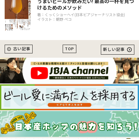
うまいビールが飲みたい! 最高の一杯を見つ
けるためのメソッド
著：くっくショーヘイ(日本ビアジャーナリスト協会)
イラスト：朝野 ペコ
TOP
古い記事
新しい記事