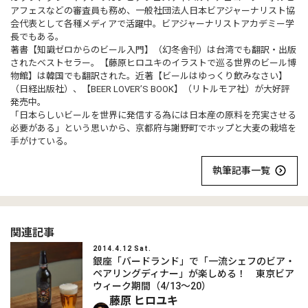
アフェスなどの審査員も務め、一般社団法人日本ビアジャーナリスト協
会代表として各種メディアで活躍中。ビアジャーナリストアカデミー学
長でもある。
著書【知識ゼロからのビール入門】（幻冬舎刊）は台湾でも翻訳・出版
されたベストセラー。【藤原ヒロユキのイラストで巡る世界のビール博
物館】は韓国でも翻訳された。近著【ビールはゆっくり飲みなさい】
（日経出版社）、【BEER LOVER’S BOOK】（リトルモア社）が大好評
発売中。
「日本らしいビールを世界に発信する為には日本産の原料を充実させる
必要がある」という思いから、京都府与謝野町でホップと大麦の栽培を
手がけている。
執筆記事一覧
関連記事
2014.4.12 Sat.
銀座「バードランド」で「一流シェフのビア・
ペアリングディナー」が楽しめる！ 東京ビア
ウィーク期間（4/13～20）
藤原 ヒロユキ