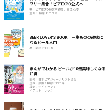
ワリー集合！ビアEXPO公式本
著：ビアEXPO運営事務局、富江 弘幸
監修： 藤原 ヒロユキ
BEER LOVER’S BOOK 一生ものの趣味に
なるビール入門
著：藤原 ヒロユキ
まんがでわかる ビールが10倍美味しくなる
知識
監修：日本ビアジャーナリスト協会
企画・原案：藤原ヒロユキ
編集：サイドランチ
イラスト：いっさ