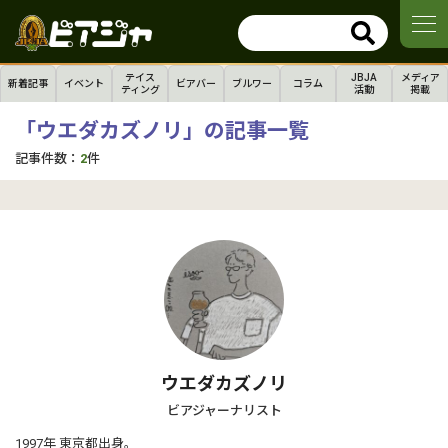
テイス
JBJA
メディア
新着記事
イベント
ビアバー
ブルワー
コラム
ティング
活動
掲載
「ウエダカズノリ」の記事一覧
記事件数：
2
件
ウエダカズノリ
ビアジャーナリスト
1997年 東京都出身。