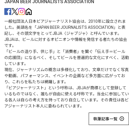
JAPAN BEER JOURNALISTS ASSOCIATION
一般社団法人日本ビアジャーナリスト協会は、2010年に設立されま
した。英語名を「JAPAN BEER JOURNALISTS ASSOCIATION」と表
記し、その頭文字をとってJBJA〈ジャブジャ〉と呼んでいます。
JBJAは、ビールに対するオピニオンや情報を発信する者たちの協会
です。
「ビールの造り手、供じ手」と「消費者」を繋ぐ「伝え手＝ビール
の応援団」になるべく、そしてビールを普遍的な文化にすべく、活動
しています。
現在、ジャーナリズムの概念は多様化しており、文章だけでなく写真
や動画、パフォーマンス、イベントの企画など多方面に広がってお
り、これらを私たちは網羅します。
「ビアジャーナリスト」という呼称は、JBJAが商標として登録して
いるものではなく、誰もが自由に使える呼称です。当会に参加してい
る各人は自らの考え方を持っており自立しています。その責任は各ビ
アジャーナリスト本人に委ねられています。
執筆記事一覧