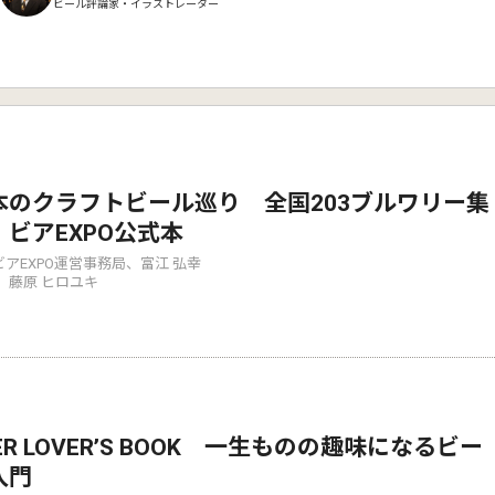
ビール評論家・イラストレーター
本のクラフトビール巡り 全国203ブルワリー集
！ビアEXPO公式本
アEXPO運営事務局、富江 弘幸
 藤原 ヒロユキ
ER LOVER’S BOOK 一生ものの趣味になるビー
入門