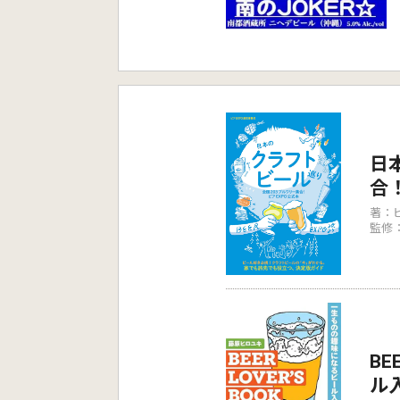
日
合
著：ビ
監修：
BE
ル