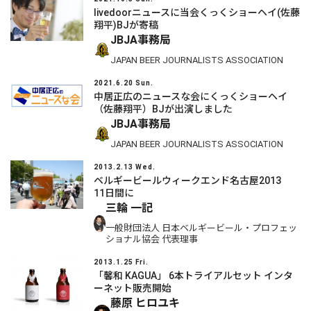
livedoorニュースに当会くっくショーヘイ(佐藤
翔平)BJが寄稿
JBJA事務局
JAPAN BEER JOURNALISTS ASSOCIATION
2021.6.20 Sun.
中居正広のニュースな会にくっくショーヘイ
（佐藤翔平）BJが出演しました
JBJA事務局
JAPAN BEER JOURNALISTS ASSOCIATION
2013.2.13 Wed.
ベルギービールウィークエンド名古屋2013
11日間に
三輪 一記
一般財団法人 日本ベルギービール・プロフェッ
ショナル協会 代表理事
2013.1.25 Fri.
「馨和 KAGUA」 6本トライアルセット インタ
ーネット販売開始
藤原 ヒロユキ