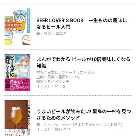
BEER LOVER’S BOOK 一生ものの趣味に
なるビール入門
著：藤原 ヒロユキ
まんがでわかる ビールが10倍美味しくなる
知識
監修：日本ビアジャーナリスト協会
企画・原案：藤原ヒロユキ
編集：サイドランチ
イラスト：いっさ
うまいビールが飲みたい! 最高の一杯を見つ
けるためのメソッド
著：くっくショーヘイ(日本ビアジャーナリスト協会)
イラスト：朝野 ペコ