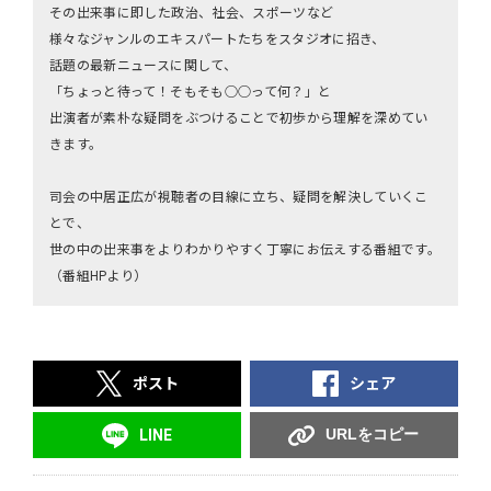
その出来事に即した政治、社会、スポーツなど
様々なジャンルのエキスパートたちをスタジオに招き、
話題の最新ニュースに関して、
「ちょっと待って！そもそも○○って何？」と
出演者が素朴な疑問をぶつけることで初歩から理解を深めてい
きます。
司会の中居正広が視聴者の目線に立ち、疑問を解決していくこ
とで、
世の中の出来事をよりわかりやすく丁寧にお伝えする番組です。
（番組HPより）
ポスト
シェア
URLをコピー
LINE