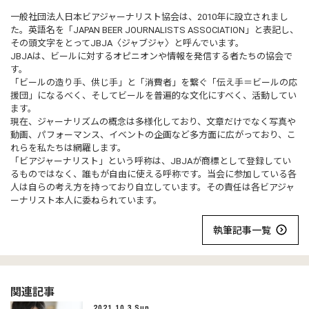
一般社団法人日本ビアジャーナリスト協会は、2010年に設立されまし
た。英語名を「JAPAN BEER JOURNALISTS ASSOCIATION」と表記し、
その頭文字をとってJBJA〈ジャブジャ〉と呼んでいます。
JBJAは、ビールに対するオピニオンや情報を発信する者たちの協会で
す。
「ビールの造り手、供じ手」と「消費者」を繋ぐ「伝え手＝ビールの応
援団」になるべく、そしてビールを普遍的な文化にすべく、活動してい
ます。
現在、ジャーナリズムの概念は多様化しており、文章だけでなく写真や
動画、パフォーマンス、イベントの企画など多方面に広がっており、こ
れらを私たちは網羅します。
「ビアジャーナリスト」という呼称は、JBJAが商標として登録してい
るものではなく、誰もが自由に使える呼称です。当会に参加している各
人は自らの考え方を持っており自立しています。その責任は各ビアジャ
ーナリスト本人に委ねられています。
執筆記事一覧
関連記事
2021.10.3 Sun.