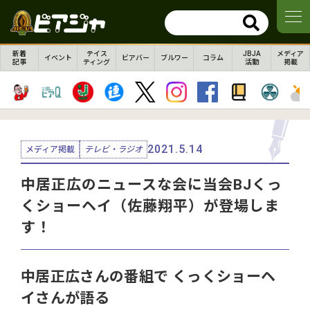
新着
テイス
JBJA
メディア
イベント
ビアバー
ブルワー
コラム
記事
ティング
活動
掲載
2021.5.14
メディア掲載
テレビ・ラジオ
中居正広のニュースな会に当会BJくっ
くショーヘイ（佐藤翔平）が登場しま
す！
中居正広さんの番組で くっくショーヘ
イさんが語る