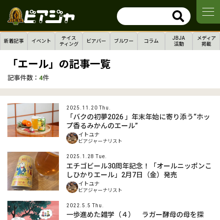
テイス
JBJA
メディア
新着記事
イベント
ビアバー
ブルワー
コラム
ティング
活動
掲載
「エール」の記事一覧
記事件数：
4
件
2025.11.20 Thu.
「バクの初夢2026 」年末年始に寄り添う“ホッ
プ香るみかんのエール”
イトユナ
ビアジャーナリスト
2025.1.28 Tue.
エチゴビール30周年記念！「オールニッポンこ
しひかりエール」2月7日（金）発売
イトユナ
ビアジャーナリスト
2022.5.5 Thu.
一歩進めた雑学（４） ラガー酵母の母を探