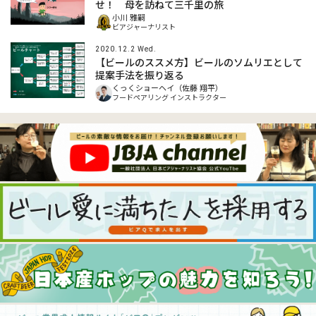
せ！ 母を訪ねて三千里の旅
小川 雅嗣
ビアジャーナリスト
2020.12.2 Wed.
【ビールのススメ方】ビールのソムリエとして
提案手法を振り返る
くっくショーヘイ（佐藤 翔平）
フードペアリング インストラクター