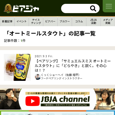
テイス
JBJA
メディア
新着記事
イベント
ビアバー
ブルワー
コラム
ティング
活動
掲載
「オートミールスタウト」の記事一覧
記事件数：
1
件
2021.9.3 Fri.
【ペアリング】「サミュエルスミス オートミー
ルスタウト」に「どらやき」と説く。その心
は！？
くっくショーヘイ（佐藤 翔平）
フードペアリング インストラクター