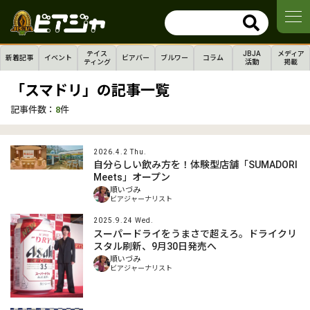
テイス
JBJA
メディア
新着記事
イベント
ビアバー
ブルワー
コラム
ティング
活動
掲載
「スマドリ」の記事一覧
記事件数：
8
件
2026.4.2 Thu.
自分らしい飲み方を！体験型店舗「SUMADORI
Meets」オープン
順いづみ
ビアジャーナリスト
2025.9.24 Wed.
スーパードライをうまさで超えろ。ドライクリ
スタル刷新、9月30日発売へ
順いづみ
ビアジャーナリスト