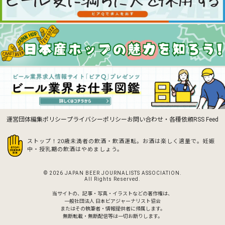
運営団体
編集ポリシー
プライバシーポリシー
お問い合わせ・各種依頼
RSS Feed
ストップ！20歳未満者の飲酒・飲酒運転。お酒は楽しく適量で。
妊娠
中・授乳期の飲酒はやめましょう。
© 2026 JAPAN BEER JOURNALISTS ASSOCIATION.
All Rights Reserved.
当サイトの、記事・写真・イラストなどの著作権は、
一般社団法人 日本ビアジャーナリスト協会
またはその執筆者・情報提供者に帰属します。
無断転載・無断配信等は一切お断りします。