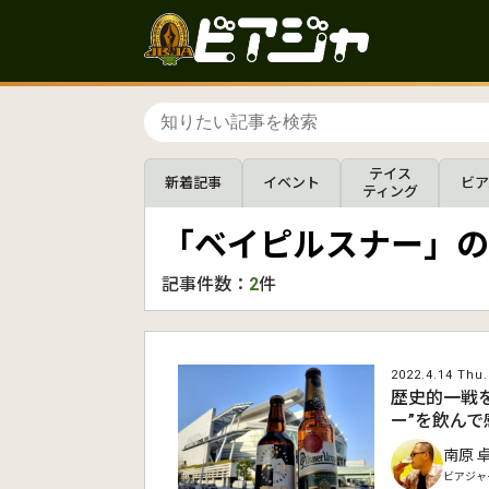
テイス
新着記事
イベント
ビア
ティング
「ベイピルスナー」の
記事件数：
2
件
2022.4.14 Thu.
歴史的一戦
ー”を飲ん
南原 
ビアジャ