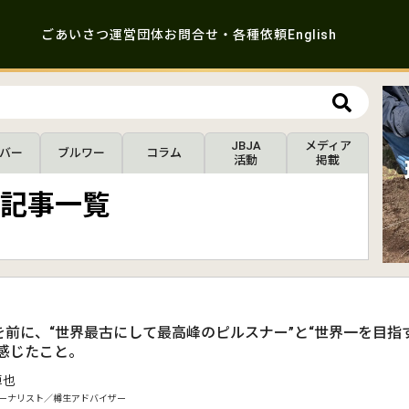
ごあいさつ
運営団体
お問合せ・各種依頼
English
JBJA
メディア
バー
ブルワー
コラム
活動
掲載
記事一覧
を前に、“世界最古にして最高峰のピルスナー”と“世界一を目指
で感じたこと。
卓也
ーナリスト／樽生アドバイザー