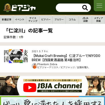
テイス
JBJA
メディア
新着記事
イベント
ビアバー
ブルワー
コラム
ティング
活動
掲載
「仁淀川」の記事一覧
記事件数：
1
件
2021.5.7 Fri.
【Mukai Craft Brewing】仁淀ブルーでNIYODO
BREW【四国麦酒遍路 第4番泡所】
Phantom Zebra
ビアジャーナリスト／ビアジャッジ／出張料理人