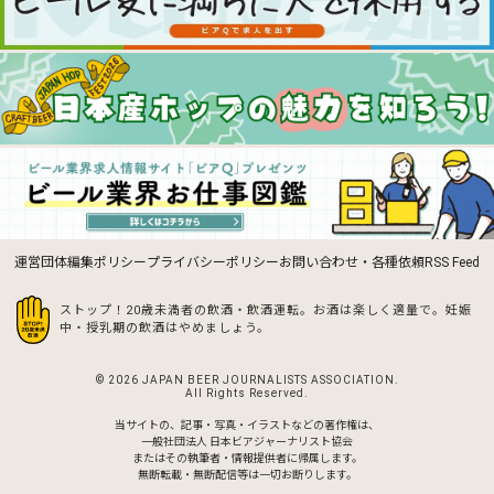
運営団体
編集ポリシー
プライバシーポリシー
お問い合わせ・各種依頼
RSS Feed
ストップ！20歳未満者の飲酒・飲酒運転。お酒は楽しく適量で。
妊娠
中・授乳期の飲酒はやめましょう。
© 2026 JAPAN BEER JOURNALISTS ASSOCIATION.
All Rights Reserved.
当サイトの、記事・写真・イラストなどの著作権は、
一般社団法人 日本ビアジャーナリスト協会
またはその執筆者・情報提供者に帰属します。
無断転載・無断配信等は一切お断りします。