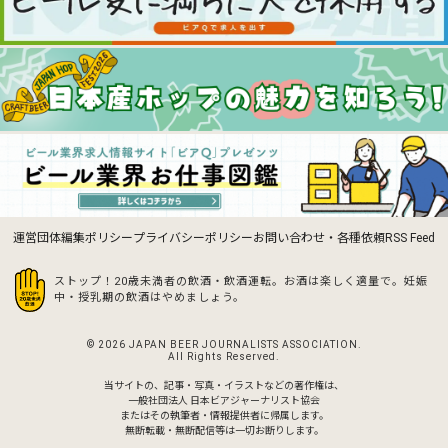
運営団体
編集ポリシー
プライバシーポリシー
お問い合わせ・各種依頼
RSS Feed
ストップ！20歳未満者の飲酒・飲酒運転。お酒は楽しく適量で。
妊娠
中・授乳期の飲酒はやめましょう。
© 2026 JAPAN BEER JOURNALISTS ASSOCIATION.
All Rights Reserved.
当サイトの、記事・写真・イラストなどの著作権は、
一般社団法人 日本ビアジャーナリスト協会
またはその執筆者・情報提供者に帰属します。
無断転載・無断配信等は一切お断りします。