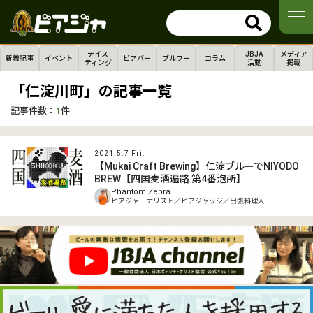
テイス
JBJA
メディア
新着記事
イベント
ビアバー
ブルワー
コラム
ティング
活動
掲載
「仁淀川町」の記事一覧
記事件数：
1
件
2021.5.7 Fri.
【Mukai Craft Brewing】仁淀ブルーでNIYODO
BREW【四国麦酒遍路 第4番泡所】
Phantom Zebra
ビアジャーナリスト／ビアジャッジ／出張料理人