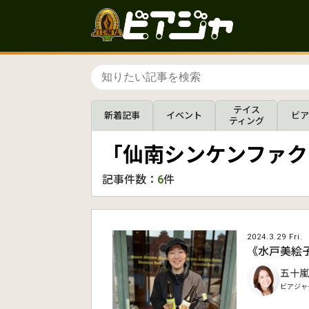
テイス
新着記事
イベント
ビア
ティング
「仙南シンケンファク
記事件数：
6
件
2024.3.29 Fri.
《水戸美絵子
五十嵐
ビアジャ