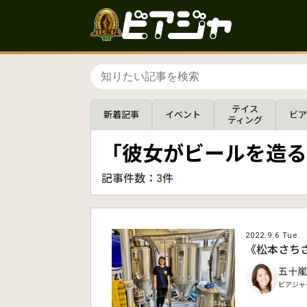
テイス
新着記事
イベント
ビア
ティング
「彼女がビールを造る
記事件数：
3
件
2022.9.6 Tue.
《松本さちさ
五十嵐
ビアジャ