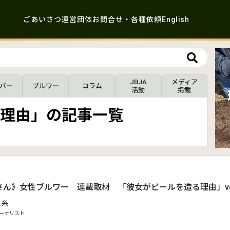
ごあいさつ
運営団体
お問合せ・各種依頼
English
JBJA
メディア
バー
ブルワー
コラム
活動
掲載
理由」の記事一覧
ん》女性ブルワー 連載取材 「彼女がビールを造る理由」vol.
 糸
ーナリスト