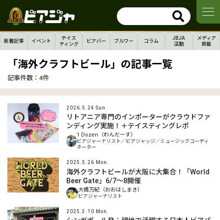
テイス
JBJA
メディア
新着記事
イベント
ビアバー
ブルワー
コラム
ティング
活動
掲載
「海外クラフトビール」の記事一覧
記事件数：
4
件
2026.5.24 Sun.
リトアニア専門のインポーターがクラウドファ
ンディング実施！＋テイスティングレポ
1 Dozen（わんだーす）
ビアジャーナリスト／ビアジャッジ／ミュージックコーディ
ネーター
2025.5.26 Mon.
海外クラフトビールが大阪に大集合！「World
Beer Gate」6/7～8開催
大橋万紀（おおはしまき）
ビアジャーナリスト
2025.3.10 Mon.