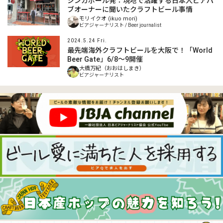
シンガポール発：現地で活躍する日本人ビアパ
ブオーナーに聞いたクラフトビール事情
モリイクオ (ikuo mori)
ビアジャーナリスト / Beer journalist
2024.5.24 Fri.
最先端海外クラフトビールを大阪で！「World
Beer Gate」6/8～9開催
大橋万紀（おおはしまき）
ビアジャーナリスト