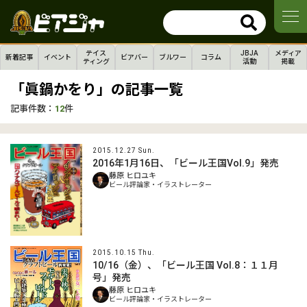
テイス
JBJA
メディア
新着記事
イベント
ビアバー
ブルワー
コラム
ティング
活動
掲載
「眞鍋かをり」の記事一覧
記事件数：
12
件
2015.12.27 Sun.
2016年1月16日、「ビール王国Vol.9」発売
藤原 ヒロユキ
ビール評論家・イラストレーター
2015.10.15 Thu.
10/16（金）、「ビール王国 Vol.8：１１月
号」発売
藤原 ヒロユキ
ビール評論家・イラストレーター