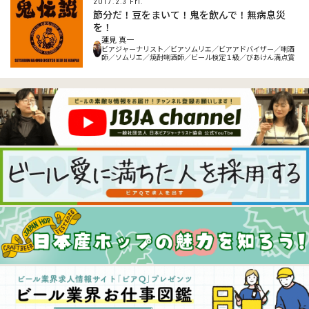
2017.2.3 Fri.
節分だ！豆をまいて！鬼を飲んで！無病息災
を！
蓮見 真一
ビアジャーナリスト／ビアソムリエ／ビアアドバイザー／唎酒
師／ソムリエ／焼酎唎酒師／ビール検定１級／びあけん満点賞