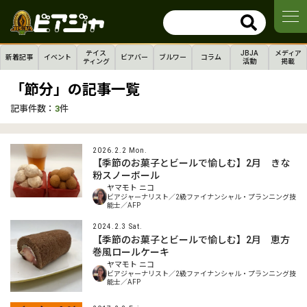
テイス
JBJA
メディア
新着記事
イベント
ビアバー
ブルワー
コラム
ティング
活動
掲載
「節分」の記事一覧
記事件数：
3
件
2026.2.2 Mon.
【季節のお菓子とビールで愉しむ】2月 きな
粉スノーボール
ヤマモト ニコ
ビアジャーナリスト／2級ファイナンシャル・プランニング技
能士／AFP
2024.2.3 Sat.
【季節のお菓子とビールで愉しむ】2月 恵方
巻風ロールケーキ
ヤマモト ニコ
ビアジャーナリスト／2級ファイナンシャル・プランニング技
能士／AFP