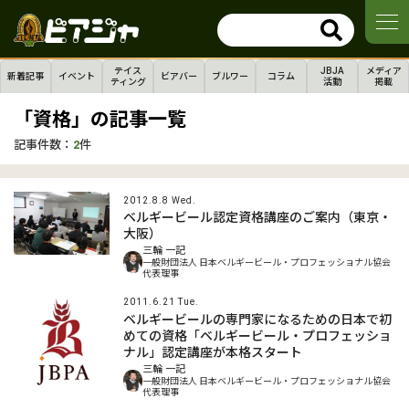
テイス
JBJA
メディア
新着記事
イベント
ビアバー
ブルワー
コラム
ティング
活動
掲載
「資格」の記事一覧
記事件数：
2
件
2012.8.8 Wed.
ベルギービール認定資格講座のご案内（東京・
大阪）
三輪 一記
一般財団法人 日本ベルギービール・プロフェッショナル協会
代表理事
2011.6.21 Tue.
ベルギービールの専門家になるための日本で初
めての資格「ベルギービール・プロフェッショ
ナル」認定講座が本格スタート
三輪 一記
一般財団法人 日本ベルギービール・プロフェッショナル協会
代表理事