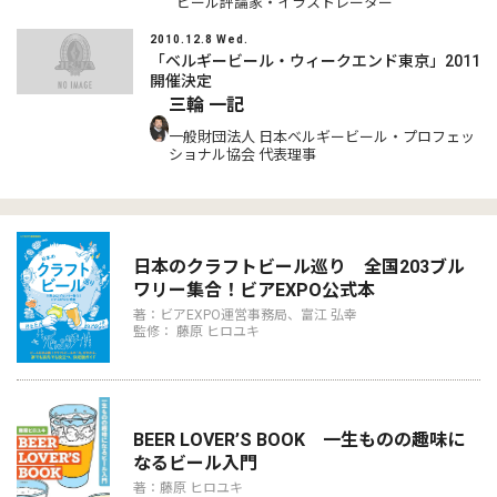
ビール評論家・イラストレーター
2010.12.8 Wed.
「ベルギービール・ウィークエンド東京」2011
開催決定
三輪 一記
一般財団法人 日本ベルギービール・プロフェッ
ショナル協会 代表理事
日本のクラフトビール巡り 全国203ブル
ワリー集合！ビアEXPO公式本
著：ビアEXPO運営事務局、富江 弘幸
監修： 藤原 ヒロユキ
BEER LOVER’S BOOK 一生ものの趣味に
なるビール入門
著：藤原 ヒロユキ