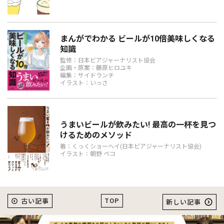
まんがでわかる ビールが10倍美味しくなる
知識
監修：日本ビアジャーナリスト協会
企画・原案：藤原ヒロユキ
編集：サイドランチ
イラスト：いっさ
うまいビールが飲みたい! 最高の一杯を見つ
けるためのメソッド
著：くっくショーヘイ(日本ビアジャーナリスト協会)
イラスト：朝野 ペコ
TOP
古い記事
新しい記事