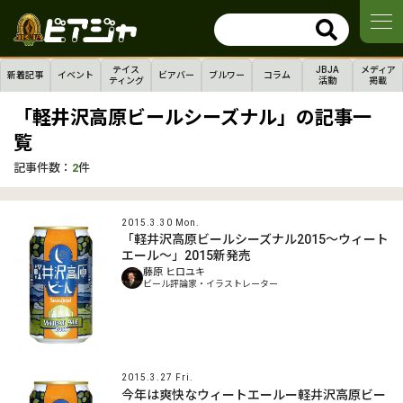
テイス
JBJA
メディア
新着記事
イベント
ビアバー
ブルワー
コラム
ティング
活動
掲載
「軽井沢高原ビールシーズナル」の記事一
覧
記事件数：
2
件
2015.3.30 Mon.
「軽井沢高原ビールシーズナル2015～ウィート
エール～」2015新発売
藤原 ヒロユキ
ビール評論家・イラストレーター
2015.3.27 Fri.
今年は爽快なウィートエールー軽井沢高原ビー