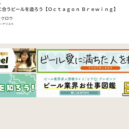
n.
に合うビールを造ろう【Ｏｃｔａｇｏｎ Ｂｒｅｗｉｎｇ】
タクロウ
ーナリスト