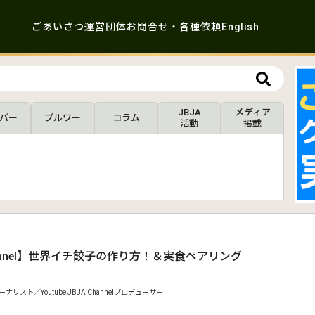
ごあいさつ
運営団体
お問合せ・各種依頼
English
JBJA
メディア
バー
ブルワー
コラム
活動
掲載
.
hannel】世界イチ餃子の作り方！＆実食ペアリング
ナリスト／Youtube JBJA Channelプロデューサー