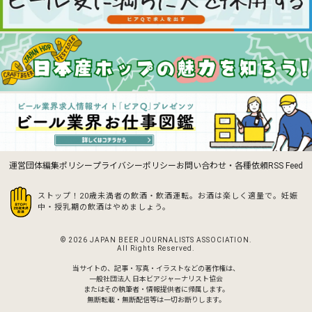
運営団体
編集ポリシー
プライバシーポリシー
お問い合わせ・各種依頼
RSS Feed
ストップ！20歳未満者の飲酒・飲酒運転。お酒は楽しく適量で。
妊娠
中・授乳期の飲酒はやめましょう。
© 2026 JAPAN BEER JOURNALISTS ASSOCIATION.
All Rights Reserved.
当サイトの、記事・写真・イラストなどの著作権は、
一般社団法人 日本ビアジャーナリスト協会
またはその執筆者・情報提供者に帰属します。
無断転載・無断配信等は一切お断りします。