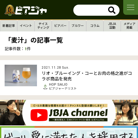
テイス
JBJA
メディア
新着記事
イベント
ビアバー
ブルワー
コラム
ティング
活動
掲載
「麦汁」の記事一覧
記事件数：
1
件
2021.11.28 Sun.
リオ・ブルーイング・コーとお肉の格之進がコ
ラボ商品を発売
HOP SAIJO
ビアジャーナリスト