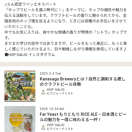
J.S.A.認定ワインエキスパート
「ホップでビールを選ぶ時代に！」をテーマに、ホップの個性や魅力を
伝える活動をしています。クラフトビールの香りに魅せられてから、全
国各地のホップ畑を巡るようになり、ときには収穫のお手伝いをさせて
いただくことも。
中でもお気に入りは、爽やかな柑橘の香りが特徴の「シトラ」ホップで
す。
まだまだ学びの途中ではありますが、ビールをもっと身近に、もっと楽
しく感じていただけるよう、日々勉強しながら情報を発信しています♪
●
HOP SAIJO インスタグラム
2025.5.6 Tue.
Kanasago Breweryとは？自然と調和する癒し
のクラフトビール体験
HOP SAIJO
ビアジャーナリスト
2024.10.26 Sat.
Far Yeast もりともり RICE ALE – 日本酒とビー
ルの魅力を一度に味わえる一杯！
HOP SAIJO
ビアジャーナリスト