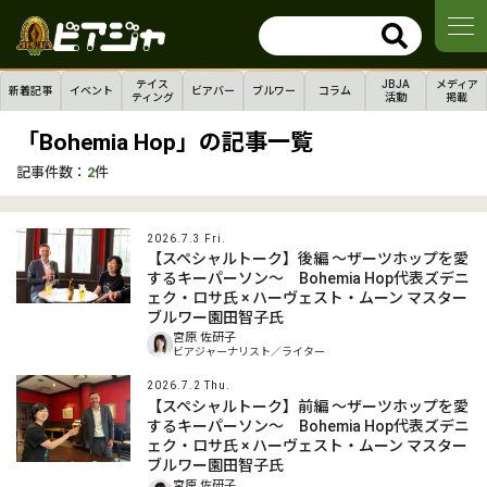
テイス
JBJA
メディア
新着記事
イベント
ビアバー
ブルワー
コラム
ティング
活動
掲載
「Bohemia Hop」の記事一覧
記事件数：
2
件
2026.7.3 Fri.
【スペシャルトーク】後編 〜ザーツホップを愛
するキーパーソン〜 Bohemia Hop代表ズデニ
ェク・ロサ氏 × ハーヴェスト・ムーン マスター
ブルワー園田智子氏
宮原 佐研子
ビアジャーナリスト／ライター
2026.7.2 Thu.
【スペシャルトーク】前編 〜ザーツホップを愛
するキーパーソン〜 Bohemia Hop代表ズデニ
ェク・ロサ氏 × ハーヴェスト・ムーン マスター
ブルワー園田智子氏
宮原 佐研子