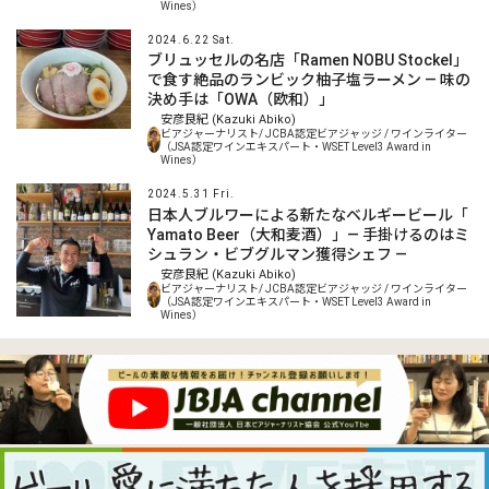
Wines）
2024.6.22 Sat.
ブリュッセルの名店「Ramen NOBU Stockel」
で食す絶品のランビック柚子塩ラーメン — 味の
決め手は「OWA（欧和）」
安彦良紀 (Kazuki Abiko)
ビアジャーナリスト/ JCBA認定ビアジャッジ / ワインライター
（JSA認定ワインエキスパート・WSET Level3 Award in
Wines）
2024.5.31 Fri.
日本人ブルワーによる新たなベルギービール「
Yamato Beer（大和麦酒）」― 手掛けるのはミ
シュラン・ビブグルマン獲得シェフ ―
安彦良紀 (Kazuki Abiko)
ビアジャーナリスト/ JCBA認定ビアジャッジ / ワインライター
（JSA認定ワインエキスパート・WSET Level3 Award in
Wines）