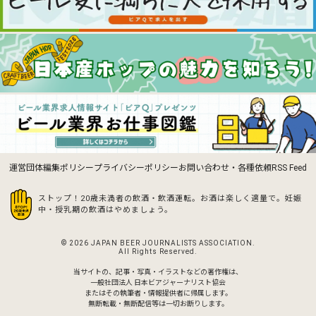
運営団体
編集ポリシー
プライバシーポリシー
お問い合わせ・各種依頼
RSS Feed
ストップ！20歳未満者の飲酒・飲酒運転。お酒は楽しく適量で。
妊娠
中・授乳期の飲酒はやめましょう。
© 2026 JAPAN BEER JOURNALISTS ASSOCIATION.
All Rights Reserved.
当サイトの、記事・写真・イラストなどの著作権は、
一般社団法人 日本ビアジャーナリスト協会
またはその執筆者・情報提供者に帰属します。
無断転載・無断配信等は一切お断りします。