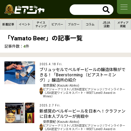
テイス
JBJA
メディア
新着記事
イベント
ビアバー
ブルワー
コラム
ティング
活動
掲載
「Yamato Beer」の記事一覧
記事件数：
4
件
2025.4.18 Fri.
ブリュッセルでベルギービールの醸造体験がで
きる！「Beerstorming （ビアストーミン
グ）」醸造所の紹介
安彦良紀 (Kazuki Abiko)
ビアジャーナリスト/ JCBA認定ビアジャッジ / ワインライター
（JSA認定ワインエキスパート・WSET Level3 Award in
Wines）
2025.2.7 Fri.
新感覚のベルギービールを日本へ！クラファン
に日本人ブルワーが挑戦中
安彦良紀 (Kazuki Abiko)
ビアジャーナリスト/ JCBA認定ビアジャッジ / ワインライター
（JSA認定ワインエキスパート・WSET Level3 Award in