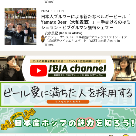
Wines）
2024.5.31 Fri.
日本人ブルワーによる新たなベルギービール「
Yamato Beer（大和麦酒）」― 手掛けるのはミ
シュラン・ビブグルマン獲得シェフ ―
安彦良紀 (Kazuki Abiko)
ビアジャーナリスト/ JCBA認定ビアジャッジ / ワインライター
（JSA認定ワインエキスパート・WSET Level3 Award in
Wines）