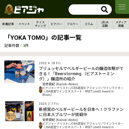
テイス
JBJA
メディア
新着記事
イベント
ビアバー
ブルワー
コラム
ティング
活動
掲載
「YOKA TOMO」の記事一覧
記事件数：
3
件
2025.4.18 Fri.
ブリュッセルでベルギービールの醸造体験がで
きる！「Beerstorming （ビアストーミン
グ）」醸造所の紹介
安彦良紀 (Kazuki Abiko)
ビアジャーナリスト/ JCBA認定ビアジャッジ / ワインライター
（JSA認定ワインエキスパート・WSET Level3 Award in
Wines）
2025.2.7 Fri.
新感覚のベルギービールを日本へ！クラファン
に日本人ブルワーが挑戦中
安彦良紀 (Kazuki Abiko)
ビアジャーナリスト/ JCBA認定ビアジャッジ / ワインライター
（JSA認定ワインエキスパート・WSET Level3 Award in