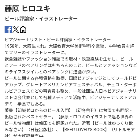
藤原 ヒロユキ
ビール評論家・イラストレーター
ビアジャーナリスト・ビール評論家・イラストレーター
1958年、大阪生まれ。大阪教育大学美術学科卒業後、中学教員を経
てフリーのイラストレーターに。
飲食雑誌やファッション雑誌での取材・執筆経験を生かし、ビール
とフードのペアリングはもちろんのこと、ビールとファッションなど
のライフスタイルとのペアリングに造詣が深い。
ビールに関する各種資格を取得、国際ビアジャッジとしてワールドビ
アカップ、グレートアメリカンビアフェスティバル、チェコ・ターボ
ルビアフェスなどの審査員も務め、一般社団法人日本ビアジャーナリ
スト協会代表として各種メディアで活躍中。ビアジャーナリストアカ
デミー学長でもある。
著書【知識ゼロからのビール入門】（幻冬舎刊）は台湾でも翻訳・
出版されたベストセラー。【藤原ヒロユキのイラストで巡る世界の
ビール博物館】は韓国でも翻訳された。近著【ビールはゆっくり飲
みなさい】（日経出版社）、【BEER LOVER’S BOOK】（リトルモア
社）が大好評発売中。