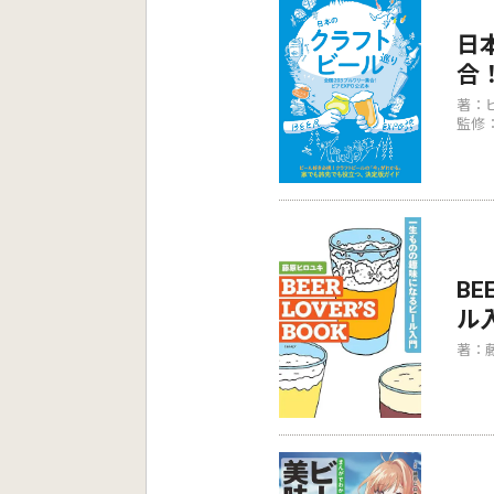
日
合
著：ビ
監修：
BE
ル
著：