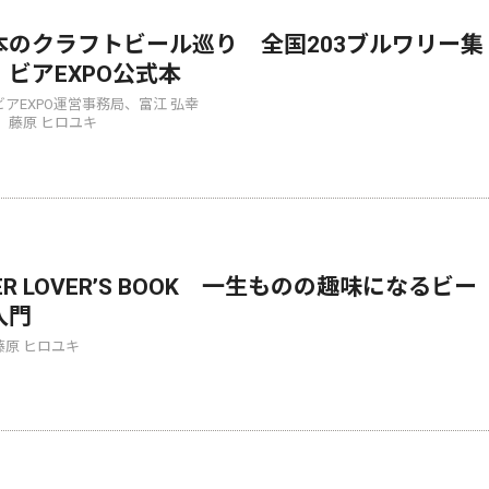
本のクラフトビール巡り 全国203ブルワリー集
！ビアEXPO公式本
アEXPO運営事務局、富江 弘幸
 藤原 ヒロユキ
ER LOVER’S BOOK 一生ものの趣味になるビー
入門
藤原 ヒロユキ