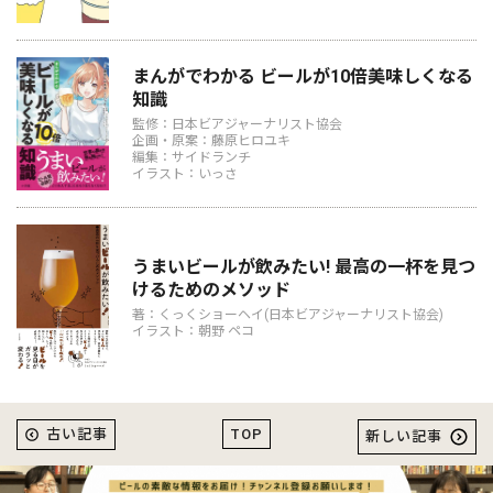
まんがでわかる ビールが10倍美味しくなる
知識
監修：日本ビアジャーナリスト協会
企画・原案：藤原ヒロユキ
編集：サイドランチ
イラスト：いっさ
うまいビールが飲みたい! 最高の一杯を見つ
けるためのメソッド
著：くっくショーヘイ(日本ビアジャーナリスト協会)
イラスト：朝野 ペコ
TOP
古い記事
新しい記事