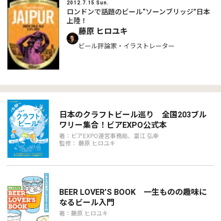
2012.7.15 Sun.
ロンドンで話題のビール“ソーンブリッジ”日本
上陸！
藤原 ヒロユキ
ビール評論家・イラストレーター
日本のクラフトビール巡り 全国203ブル
ワリー集合！ビアEXPO公式本
著：ビアEXPO運営事務局、富江 弘幸
監修： 藤原 ヒロユキ
BEER LOVER’S BOOK 一生ものの趣味に
なるビール入門
著：藤原 ヒロユキ