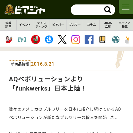
新着
テイス
JBJA
メディア
イベント
ビアバー
ブルワー
コラム
記事
ティング
活動
掲載
2016.8.21
新商品情報
AQベボリューションより
「funkwerks」日本上陸！
数々のアメリカのブルワリーを日本に紹介し続けているAQ
ベボリューションが新たなブルワリーの輸入を開始した。