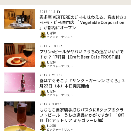
2017.11.3 Fri.
奥多摩 VERTEREのﾋﾞｰﾙも味わえる、音楽付きｺ
ｰﾋｰ豆・ﾋﾞｰﾙ専門店 「 Vegetable Corporation
」が都内にオープン
しば姉
ビアジャーナリスト
2017.7.18 Tue.
プリン×ビールがヤバい!? うちの逸品いかがで
すか？ 17軒目【Craft Beer Cafe PROST編】
しば姉
ビアジャーナリスト
2017.2.23 Thu.
春はすぐそこ♪『サンクトガーレン さくら』2
月23日（木）本日発売開始
しば姉
ビアジャーナリスト
2017.2.8 Wed.
もちもち自家製手打ちパスタに8タップのクラ
フトビール うちの逸品いかがですか? 16軒
目【ビアットリア ミャゴラーレ編】
しば姉
ビアジャーナリスト