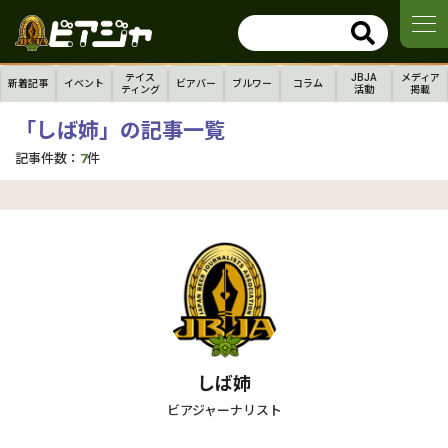
テイス
JBJA
メディア
新着記事
イベント
ビアバー
ブルワー
コラム
ティング
活動
掲載
「しば姉」の記事一覧
記事件数：
7
件
しば姉
ビアジャーナリスト