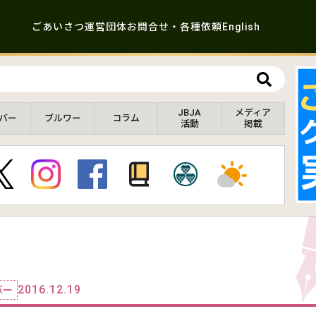
ごあいさつ
運営団体
お問合せ・各種依頼
English
JBJA
メディア
バー
ブルワー
コラム
活動
掲載
2016.12.19
バー