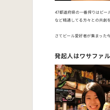
47都道府県の一番搾りはビ
など精通してる方々との共創
さてビール愛好者が集まった
発起人はワサファ