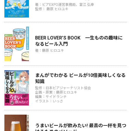
著：ビアEXPO運営事務局、富江 弘幸
監修： 藤原 ヒロユキ
BEER LOVER’S BOOK 一生ものの趣味に
なるビール入門
著：藤原 ヒロユキ
まんがでわかる ビールが10倍美味しくなる
知識
監修：日本ビアジャーナリスト協会
企画・原案：藤原ヒロユキ
編集：サイドランチ
イラスト：いっさ
うまいビールが飲みたい! 最高の一杯を見つ