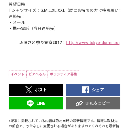
希望日時：
Tシャツサイズ：S,M,L,XL,XXL（既にお持ちの方は持参願います
連絡先：
・メール
・携帯電話（当日連絡先）
ふるさと祭り東京2017
：
http://www.tokyo-dome.co.jp/fu
イベント
ビアへるん
ボランティア募集
ポスト
シェア
URLをコピー
LINE
※記事に掲載されている内容は取材当時の最新情報です。情報は取材先
の都合で、予告なしに変更される場合がありますのでくれぐれも最新情