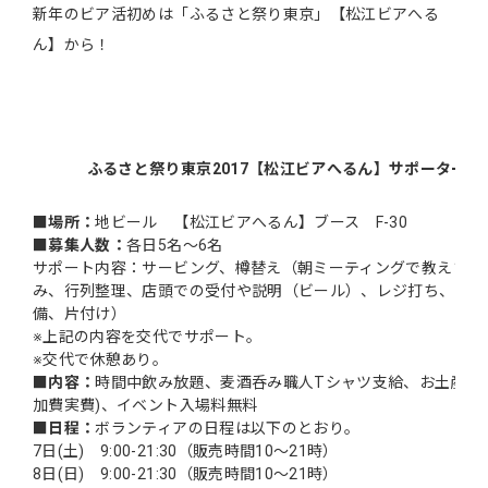
新年のビア活初めは「ふるさと祭り東京」【松江ビアへる
ん】から！
ふるさと祭り東京2017【松江ビアへるん】サポーター募
■場所：
地ビール 【松江ビアへるん】ブース F-30
■募集人数：
各日5名～6名
サポート内容：サービング、樽替え（朝ミーティングで教えます
み、行列整理、店頭での受付や説明（ビール）、レジ打ち、その
備、片付け）
※上記の内容を交代でサポート。
※交代で休憩あり。
■内容：
時間中飲み放題、麦酒呑み職人Tシャツ支給、お土産付
加費実費)、イベント入場料無料
■日程：
ボランティアの日程は以下のとおり。
7日(土) 9:00-21:30（販売時間10～21時）
8日(日) 9:00-21:30（販売時間10～21時）