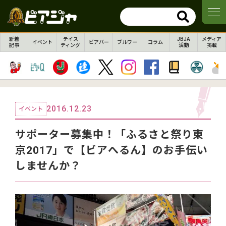
新着
テイス
JBJA
メディア
イベント
ビアバー
ブルワー
コラム
記事
ティング
活動
掲載
2016.12.23
イベント
サポーター募集中！「ふるさと祭り東
京2017」で【ビアへるん】のお手伝い
しませんか？