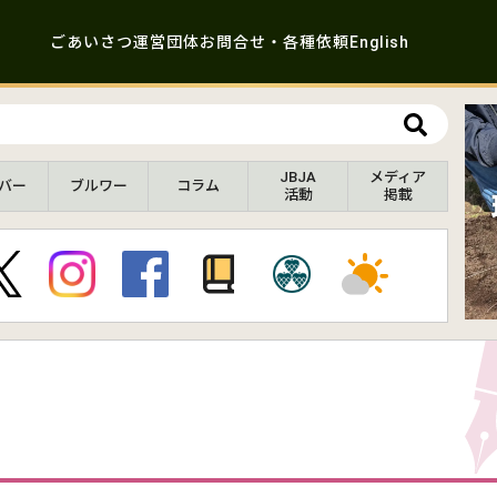
ごあいさつ
運営団体
お問合せ・各種依頼
English
JBJA
メディア
バー
ブルワー
コラム
活動
掲載