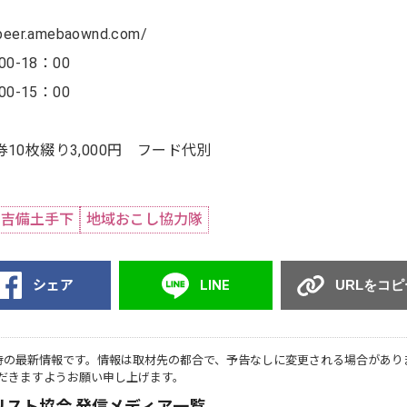
er.amebaownd.com/
-18：00
15：00
0枚綴り3,000円 フード代別
吉備土手下
地域おこし協力隊
シェア
LINE
URLをコピ
時の最新情報です。情報は取材先の都合で、予告なしに変更される場合があり
だきますようお願い申し上げます。
リスト協会 発信メディア一覧