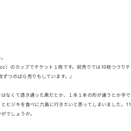
い。
0cc）のカップでチケット１枚です。前売りでは10枚つづりチ
１枚ずつのばら売りもしています。」
ではなくて透き通った黒だとか、１本１本の形が違うとか手で
とヒジキを食べに六島に行きたいと思ってしまいました。1
かがでしょうか。