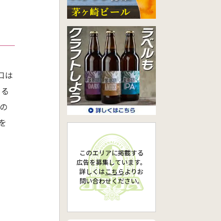
口は
いる
の
を
このエリアに掲載する
広告を募集しています。
詳しくは
こちら
より
お
問い合わせください。