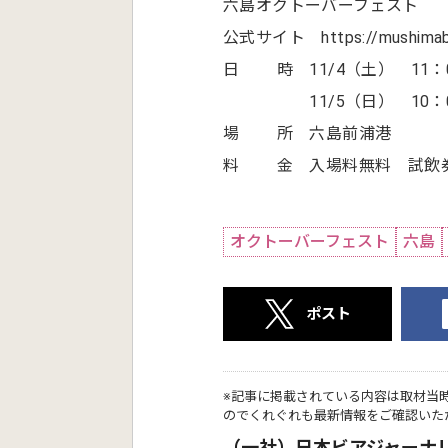
六島オクトーバーフェスト
公式サイト https://mushimabe
日 時 11/4（土） 11：00
11/5（日） 10：00-
場 所 六島前浦港
料 金 入場料無料 試飲券1
オクトーバーフェスト
六島
ポスト
※記事に掲載されている内容は取材当
のでくれぐれも最新情報をご確認いた
（一社）日本ビアジャーナ