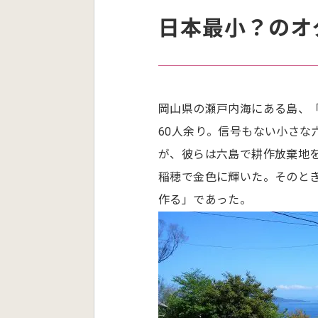
日本最小？のオ
岡山県の瀬戸内海にある島、「
60人余り。信号もない小さ
が、彼らは六島で耕作放棄地
稲穂で金色に輝いた。そのと
作る」であった。