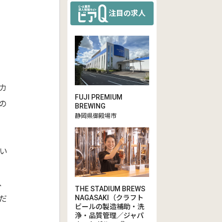
注目の求人
カ
FUJI PREMIUM
の
BREWING
静岡県御殿場市
い
、
THE STADIUM BREWS
NAGASAKI（クラフト
だ
ビールの製造補助・洗
浄・品質管理／ジャパ