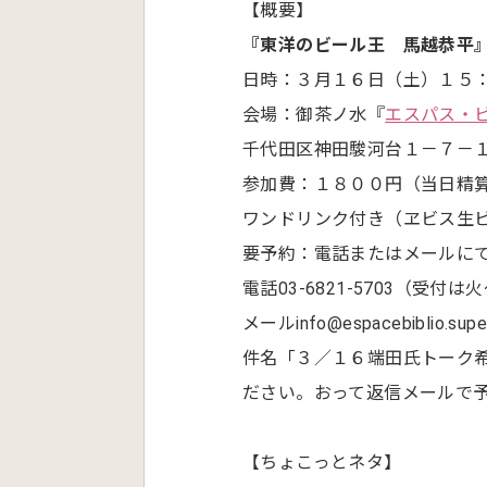
【概要】
『東洋のビール王 馬越恭平』
日時：３月１６日（土）１５
会場：御茶ノ水『
エスパス・
千代田区神田駿河台１－７－
参加費：１８００円（当日精
ワンドリンク付き（ヱビス生
要予約：電話またはメールに
電話03-6821-5703（
メールinfo@espacebiblio.supers
件名「３／１６端田氏トーク
ださい。おって返信メールで
【ちょこっとネタ】