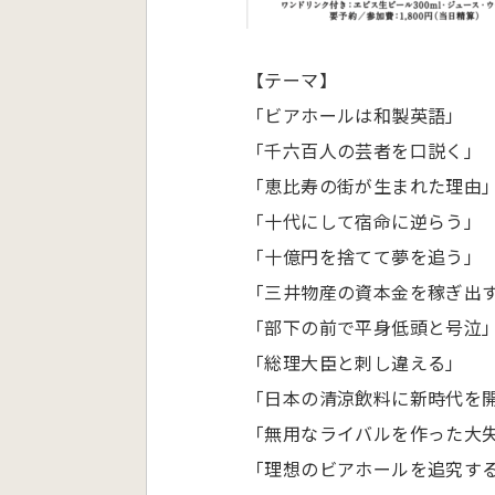
【テーマ】
「ビアホールは和製英語」
「千六百人の芸者を口説く」
「恵比寿の街が生まれた理由
「十代にして宿命に逆らう」
「十億円を捨てて夢を追う」
「三井物産の資本金を稼ぎ出
「部下の前で平身低頭と号泣
「総理大臣と刺し違える」
「日本の清涼飲料に新時代を
「無用なライバルを作った大
「理想のビアホールを追究す