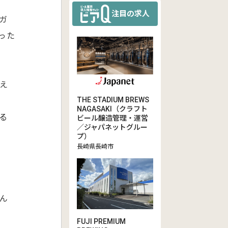
注目の求人
ガ
った
え
THE STADIUM BREWS
NAGASAKI（クラフト
る
ビール醸造管理・運営
／ジャパネットグルー
プ）
長崎県長崎市
ん
FUJI PREMIUM