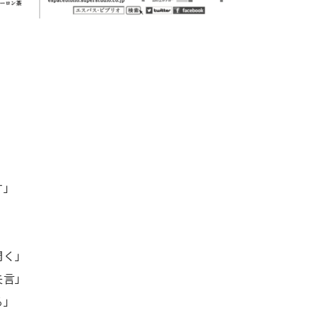
」
す」
」
開く」
失言」
る」