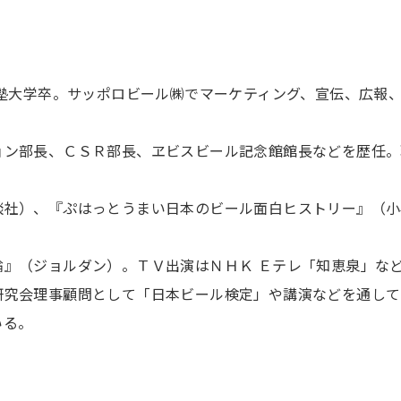
義塾大学卒。サッポロビール㈱でマーケティング、宣伝、広報
ョン部長、ＣＳＲ部長、ヱビスビール記念館館長などを歴任。
談社）、『ぷはっとうまい日本のビール面白ヒストリー』（小
論』（ジョルダン）。ＴＶ出演はＮＨＫ Ｅテレ「知恵泉」な
研究会理事顧問として「日本ビール検定」や講演などを通して
いる。