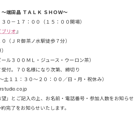
～端田晶 ＴＡＬＫ ＳＨＯＷ～
：３０－１７：００（１５：００開場）
ビブリオ
』
１０（ＪＲ御茶ノ水駅徒歩７分）
算）
ビール３００ＭＬ・ジュース・ウーロン茶）
て受付。７０名様になり次第、締切り
受付は火～土１１：３０～２０：００／日・月・祝休み）
tudio.co.jp
希望」とご記入の上、お名前・電話番号・参加人数をお知らせ
予約完了をお知らせいたします。