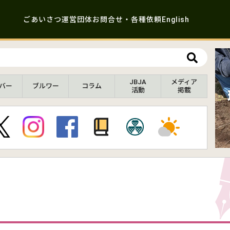
ごあいさつ
運営団体
お問合せ・各種依頼
English
JBJA
メディア
バー
ブルワー
コラム
活動
掲載