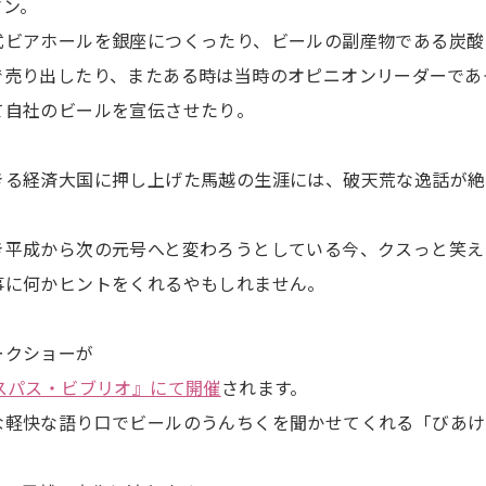
マン。
式ビアホールを銀座につくったり、ビールの副産物である炭酸
で売り出したり、またある時は当時のオピニオンリーダーであ
て自社のビールを宣伝させたり。
きる経済大国に押し上げた馬越の生涯には、破天荒な逸話が絶
き平成から次の元号へと変わろうとしている今、クスっと笑え
事に何かヒントをくれるやもしれません。
ークショーが
スパス・ビブリオ』にて開催
されます。
な軽快な語り口でビールのうんちくを聞かせてくれる「びあけ