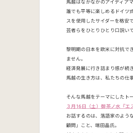
馬越はなかなかのアイディア
誰でも平等に楽しめるドイツ
スを使用したサイダーを格安
芸者らをひとりひとり口説い
黎明期の日本を欧米に対抗で
ません。
経済発展に行き詰まり感が続
馬越の生き方は、私たちの仕
そんな馬越をテーマにしたト
３月16日（土）御茶ノ水『エ
お話するのは、落語家のよう
顧問」こと、端田晶氏。