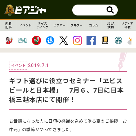
新着
テイス
JBJA
メディア
イベント
ビアバー
ブルワー
コラム
記事
ティング
活動
掲載
2019.7.1
イベント
ギフト選びに役立つセミナー「ヱビス
ビールと日本橋」 7月６、7日に日本
橋三越本店にて開催！
お世話になった人に日頃の感謝を込めて贈る夏のご挨拶「お
中元」の季節がやってきました。