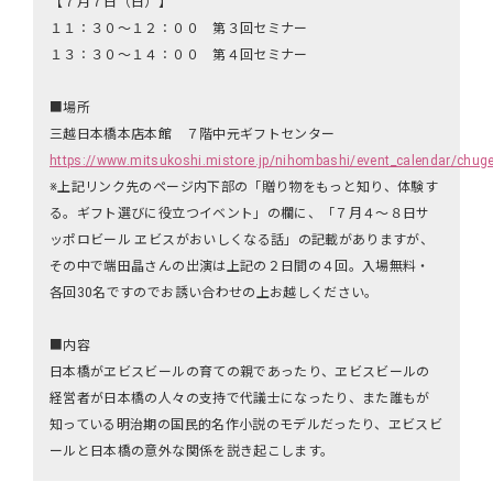
【７月７日（日）】
１１：３０～１２：００ 第３回セミナー
１３：３０～１４：００ 第４回セミナー
■場所
三越日本橋本店本館 ７階中元ギフトセンター
https://www.mitsukoshi.mistore.jp/nihombashi/event_calendar/chu
※上記リンク先のページ内下部の「贈り物をもっと知り、体験す
る。ギフト選びに役立つイベント」の欄に、「７月４～８日サ
ッポロビール ヱビスがおいしくなる話」の記載がありますが、
その中で端田晶さんの出演は上記の２日間の４回。入場無料・
各回30名ですのでお誘い合わせの上お越しください。
■内容
日本橋がヱビスビールの育ての親であったり、ヱビスビールの
経営者が日本橋の人々の支持で代議士になったり、また誰もが
知っている明治期の国民的名作小説のモデルだったり、ヱビスビ
ールと日本橋の意外な関係を説き起こします。