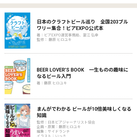
日本のクラフトビール巡り 全国203ブル
ワリー集合！ビアEXPO公式本
著：ビアEXPO運営事務局、富江 弘幸
監修： 藤原 ヒロユキ
BEER LOVER’S BOOK 一生ものの趣味に
なるビール入門
著：藤原 ヒロユキ
まんがでわかる ビールが10倍美味しくなる
知識
監修：日本ビアジャーナリスト協会
企画・原案：藤原ヒロユキ
編集：サイドランチ
イラスト：いっさ