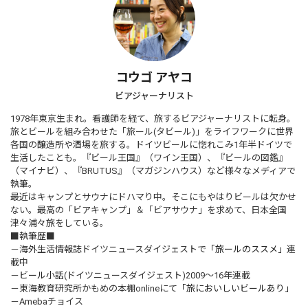
コウゴ アヤコ
ビアジャーナリスト
1978年東京生まれ。看護師を経て、旅するビアジャーナリストに転身。
旅とビールを組み合わせた「旅ール(タビール)」をライフワークに世界
各国の醸造所や酒場を旅する。ドイツビールに惚れこみ1年半ドイツで
生活したことも。『ビール王国』（ワイン王国）、『ビールの図鑑』
（マイナビ）、『BRUTUS』（マガジンハウス）など様々なメディアで
執筆。
最近はキャンプとサウナにドハマり中。そこにもやはりビールは欠かせ
ない。最高の「ビアキャンプ」＆「ビアサウナ」を求めて、日本全国
津々浦々旅をしている。
■執筆歴■
－海外生活情報誌ドイツニュースダイジェストで
「旅ールのススメ」
連
載中
－
ビール小話
(ドイツニュースダイジェスト)2009～16年連載
－東海教育研究所かもめの本棚onlineにて
「旅においしいビールあり」
－Amebaチョイス