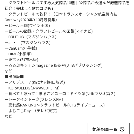
「クラフトビールおすすめ人気商品10選｜32商品から選んだ厳選商品を
紹介！美味しく飲むコツも」
－クラフトビールで乾杯！（日本トランスオーシャン航空機内誌
Coralway2020年9.10月号特集）
－ビール王国(ワイン王国)
－ビールの図鑑・クラフトビールの図鑑(マイナビ)
－BRUTUS（マガジンハウス）
－an・an(マガジンハウス)
－CanCam(小学館)
－DIME(小学館)
－東京人(都市出版)
－るるぶキッチンmagazine 秋冬号(JTBパブリッシング)
など
■出演歴■
－アサデス。７(KBC九州朝日放送)
－KURASEEDS(J-WAVE81.3FM)
－食べて！歌って！まるごとユーロ！ドイツ語(NHKラジオ第２)
－トークイントーク(フレンズFM)
－売れ筋RANKING～クラフトビール(KTSライブニュース)
－よじごじDays（テレビ東京）
など
執筆記事一覧