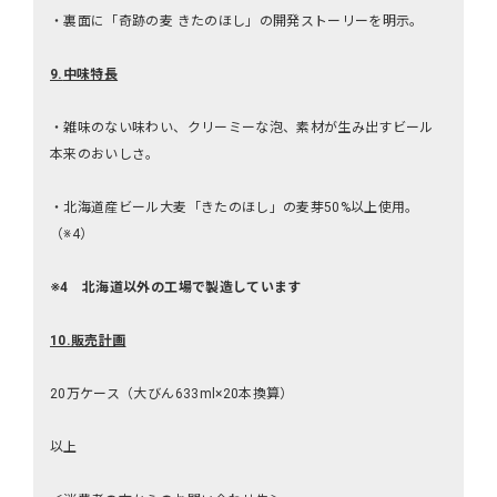
・裏面に「奇跡の麦 きたのほし」の開発ストーリーを明示。
9.
中味特長
・雑味のない味わい、クリーミーな泡、素材が生み出すビール
本来のおいしさ。
・北海道産ビール大麦「きたのほし」の麦芽50%以上使用。
（※4）
※4 北海道以外の工場で製造しています
10.
販売計画
20万ケース（大びん633ml×20本換算）
以上