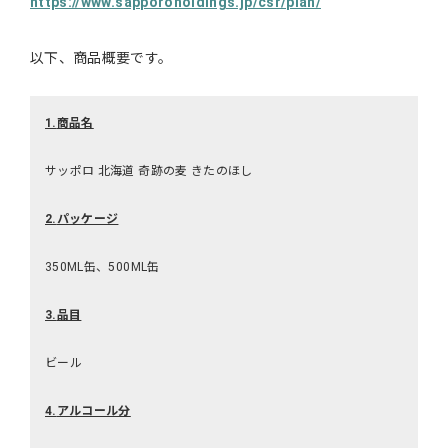
https://www.sapporoholdings.jp/csr/plan/
以下、商品概要です。
1.
商品名
サッポロ 北海道 奇跡の麦 きたのほし
2.
パッケージ
350ML缶、500ML缶
3.
品目
ビール
4.
アルコール分