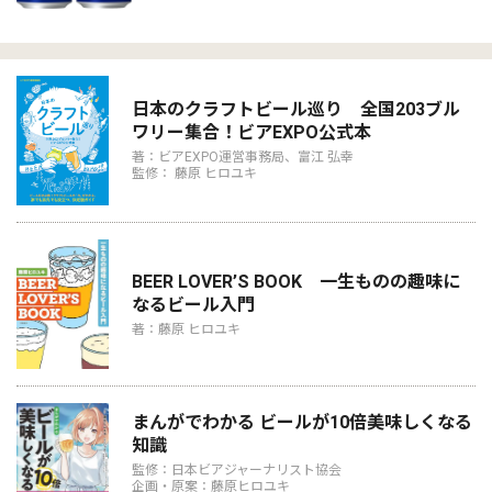
日本のクラフトビール巡り 全国203ブル
ワリー集合！ビアEXPO公式本
著：ビアEXPO運営事務局、富江 弘幸
監修： 藤原 ヒロユキ
BEER LOVER’S BOOK 一生ものの趣味に
なるビール入門
著：藤原 ヒロユキ
まんがでわかる ビールが10倍美味しくなる
知識
監修：日本ビアジャーナリスト協会
企画・原案：藤原ヒロユキ