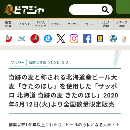
新着
テイス
JBJA
メディア
イベント
ビアバー
ブルワー
コラム
記事
ティング
活動
掲載
2020.4.2
ブルワー
新商品情報
奇跡の麦と称される北海道産ビール大
麦「きたのほし」を使用した「サッポ
ロ 北海道 奇跡の麦 きたのほし」2020
年5月12日(火)より全国数量限定販売
創業以来140年以上にわたり、ビールの原料となる大麦・ホ