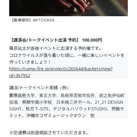
【画像提供】ANTCICADA
【講演会/トークイベント出演 予約】 100,000円
篠原祐太が各種イベントに出演する予約権です。
コロナウイルスが落ち着いた頃に、一緒に楽しいイベントを
作っていきましょう！
https://camp-fire.jp/projects/265644/backers/new?
id=367952
講演/トークイベント実績（例）
慶應義塾大学、東京大学、島根県雲南市役所、徳之島伊仙町
役場、桐朋学園小学校、日本橋三井ホール、21_21 DESIGN
SIGHT、枚方Ｔ-SITE、デジタルハリウッドSTUDIO、狩猟サ
ミット、沖縄市コザミュージックタウン 他
※交通費は別途相談させていただきます。