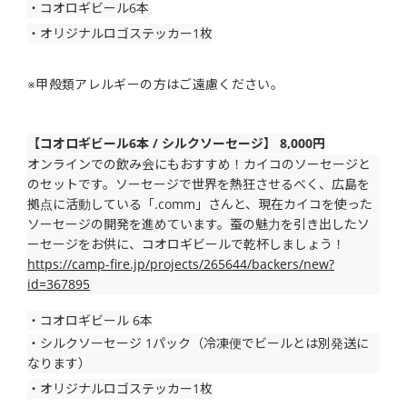
・コオロギビール6本
・オリジナルロゴステッカー1枚
※甲殻類アレルギーの方はご遠慮ください。
【コオロギビール6本 / シルクソーセージ】 8,000円
オンラインでの飲み会にもおすすめ！カイコのソーセージと
のセットです。ソーセージで世界を熱狂させるべく、広島を
拠点に活動している「.comm」さんと、現在カイコを使った
ソーセージの開発を進めています。蚕の魅力を引き出したソ
ーセージをお供に、コオロギビールで乾杯しましょう！
https://camp-fire.jp/projects/265644/backers/new?
id=367895
・コオロギビール 6本
・シルクソーセージ 1パック（冷凍便でビールとは別発送に
なります）
・オリジナルロゴステッカー1枚