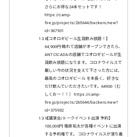
さらにお得な24本セットです！
https://camp-
fire.jp/projects/265644/backers/new?
id=367931
1.3.8
【コオロギビール生涯飲み放題！】
64,900円 晴れて店舗がオープンできたら、
ANTCICADAの店舗でコオロギビールが生
涯飲み放題になります。コロナウイルスで
厳しい今の状況を支えて下さった方には、
最高のコオロギビール を末長く、好きな
だけ飲んでいただきたいです。64900（む
しくおー！！） https://camp-
fire.jp/projects/265644/backers/new?
id=375932
1.3.9
【講演会/トークイベント出演 予約】
100,000円 篠原祐太が各種イベントに出演
する予約権です。 コロナウイルスが落ち着