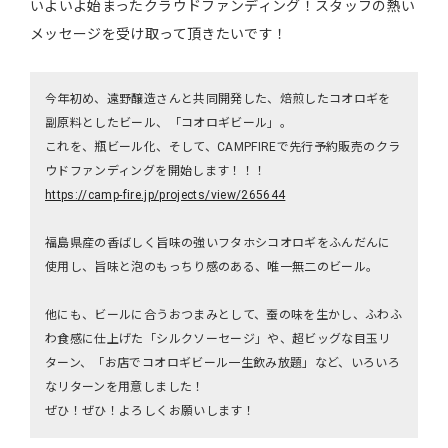
いよいよ始まったクラウドファンディング！スタッフの熱い
メッセージを受け取って頂きたいです！
今年初め、遠野醸造さんと共同開発した、焙煎したコオロギを
副原料としたビール、「コオロギビール」。
これを、瓶ビール化、そして、CAMPFIREで先行予約販売のクラ
ウドファンディングを開始します！！！
https://camp-fire.jp/projects/view/265644
福島県産の香ばしく旨味の強いフタホシコオロギをふんだんに
使用し、旨味と泡のもっちり感のある、唯一無二のビール。
他にも、ビールに合うおつまみとして、蚕の味を生かし、ふわふ
わ食感に仕上げた「シルクソーセージ」や、超ビッグな目玉リ
ターン、「お店でコオロギビール一生飲み放題」など、いろいろ
なリターンを用意しました！
ぜひ！ぜひ！よろしくお願いします！