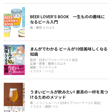
BEER LOVER’S BOOK 一生ものの趣味に
なるビール入門
著：藤原 ヒロユキ
まんがでわかる ビールが10倍美味しくなる
知識
監修：日本ビアジャーナリスト協会
企画・原案：藤原ヒロユキ
編集：サイドランチ
イラスト：いっさ
うまいビールが飲みたい! 最高の一杯を見つ
けるためのメソッド
著：くっくショーヘイ(日本ビアジャーナリスト協会)
イラスト：朝野 ペコ