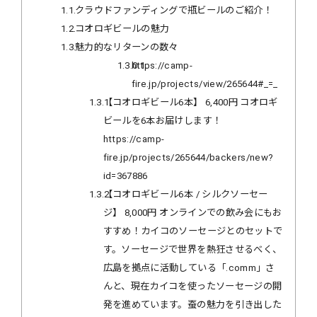
1.1
クラウドファンディングで瓶ビールのご紹介！
1.2
コオロギビールの魅力
1.3
魅力的なリターンの数々
1.3.0.1
https://camp-
fire.jp/projects/view/265644#_=_
1.3.1
【コオロギビール6本】 6,400円 コオロギ
ビールを6本お届けします！
https://camp-
fire.jp/projects/265644/backers/new?
id=367886
1.3.2
【コオロギビール6本 / シルクソーセー
ジ】 8,000円 オンラインでの飲み会にもお
すすめ！カイコのソーセージとのセットで
す。ソーセージで世界を熱狂させるべく、
広島を拠点に活動している「.comm」さ
んと、現在カイコを使ったソーセージの開
発を進めています。蚕の魅力を引き出した