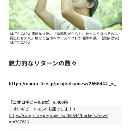
ANTCICADA 篠原祐太氏。「食糧難だからと、仕方なく食べるのは
昆虫にも失礼」地球と生命へのリスペクトが活動の源。【画像提供】
ANTCICADA
魅力的なリターンの数々
https://camp-fire.jp/projects/view/265644#_=_
【コオロギビール6本】 6,400円
コオロギビールを6本お届けします！
https://camp-fire.jp/projects/265644/backers/new?
id=367886