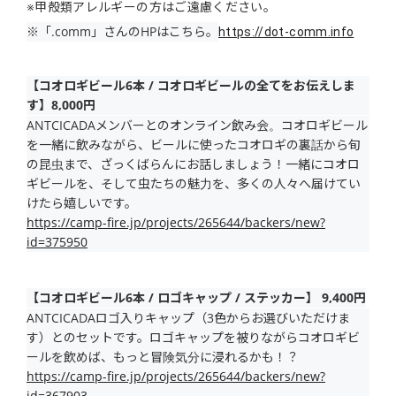
※甲殻類アレルギーの方はご遠慮ください。
※「.comm」さんのHPはこちら。
https://dot-comm.info
【コオロギビール6本 / コオロギビールの全てをお伝えしま
す】8,000円
ANTCICADAメンバーとのオンライン飲み会。コオロギビール
を一緒に飲みながら、ビールに使ったコオロギの裏話から旬
の昆虫まで、ざっくばらんにお話しましょう！一緒にコオロ
ギビールを、そして虫たちの魅力を、多くの人々へ届けてい
けたら嬉しいです。
https://camp-fire.jp/projects/265644/backers/new?
id=375950
【コオロギビール6本 / ロゴキャップ / ステッカー】 9,400円
ANTCICADAロゴ入りキャップ（3色からお選びいただけま
す）とのセットです。ロゴキャップを被りながらコオロギビ
ールを飲めば、もっと冒険気分に浸れるかも！？
https://camp-fire.jp/projects/265644/backers/new?
id=367903