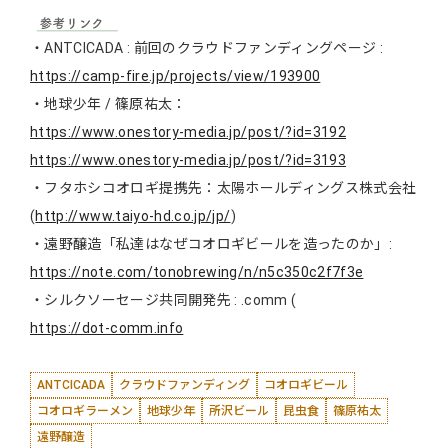
・ANTCICADA : 前回のクラウドファンディングページ :
https://camp-fire.jp/projects/view/193900
・地球少年 / 篠原祐太：
https://www.onestory-media.jp/post/?id=3192
https://www.onestory-media.jp/post/?id=3193
・フタホシコオロギ提携先：太陽ホールディングス株式会社
(
http://www.taiyo-hd.co.jp/jp/
)
・遠野醸造「私達はなぜコオロギビールを造ったのか」:
https://note.com/tonobrewing/n/n5c350c2f7f3e
・シルクソーセージ共同開発先 : .comm (
https://dot-comm.info
ANTCICADA
クラウドファンディング
コオロギビール
コオロギラーメン
地球少年
所沢ビール
昆虫食
篠原祐太
遠野醸造