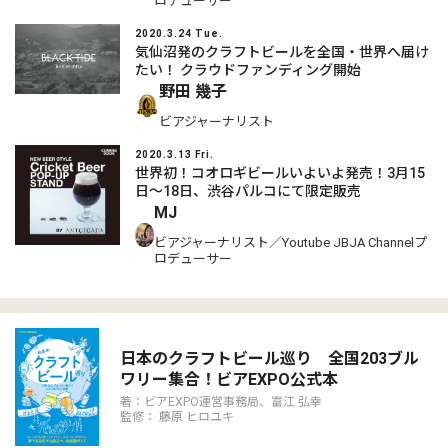
ロデューサー
2020.3.24 Tue.
気仙沼発のクラフトビールを全国・世界へ届け
たい！ クラウドファンディング開始
野田 幾子
ビアジャーナリスト
2020.3.13 Fri.
世界初！コオロギビールいよいよ発売！3月15
日〜18日、渋谷パルコにて限定販売
MJ
ビアジャーナリスト／Youtube JBJA Channelプ
ロデューサー
日本のクラフトビール巡り 全国203ブル
ワリー集合！ビアEXPO公式本
著：ビアEXPO運営事務局、富江 弘幸
監修： 藤原 ヒロユキ