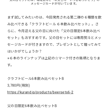
父の日セットには、専用熨斗と「お父さん いつもありがとう」の
メッセージカードが付いています。
まず試してみたいのは、今回発売される第二弾の６種類を飲
み比べできる「クラフトビール ６本飲み比べセット」。さ
らに、今月迎える父の日に向けた「父の日限定6本飲み比べ
セット」もおすすめです。父の日セットには専用熨斗とメッ
セージカードが付きますので、プレゼントとして贈ってみて
はいかがでしょうか？
※６本のラインナップは上記の☆マーク付きの銘柄となりま
す。
クラフトビール6本飲み比べセットB
3,780円 (税別)
https://kurand.jp/products/beersets6-2
父の日限定6本飲み比べセットB