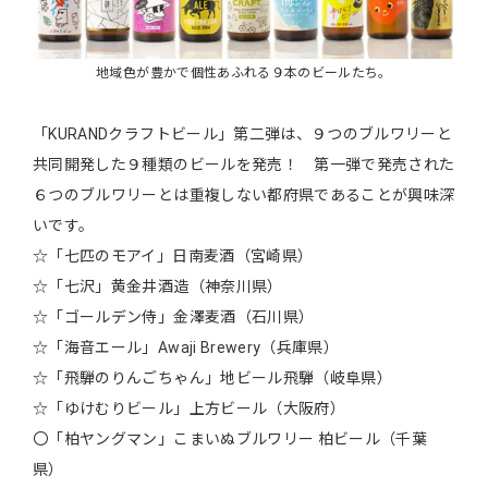
地域色が豊かで個性あふれる９本のビールたち。
「KURANDクラフトビール」第二弾は、９つのブルワリーと
共同開発した９種類のビールを発売！ 第一弾で発売された
６つのブルワリーとは重複しない都府県であることが興味深
いです。
☆「七匹のモアイ」日南麦酒（宮崎県）
☆「七沢」黄金井酒造（神奈川県）
☆「ゴールデン侍」金澤麦酒（石川県）
☆「海音エール」Awaji Brewery（兵庫県）
☆「飛騨のりんごちゃん」地ビール飛騨（岐阜県）
☆「ゆけむりビール」上方ビール（大阪府）
〇「柏ヤングマン」こまいぬブルワリー 柏ビール（千葉
県）