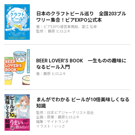
日本のクラフトビール巡り 全国203ブル
ワリー集合！ビアEXPO公式本
著：ビアEXPO運営事務局、富江 弘幸
監修： 藤原 ヒロユキ
BEER LOVER’S BOOK 一生ものの趣味に
なるビール入門
著：藤原 ヒロユキ
まんがでわかる ビールが10倍美味しくなる
知識
監修：日本ビアジャーナリスト協会
企画・原案：藤原ヒロユキ
編集：サイドランチ
イラスト：いっさ