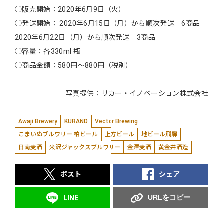
◯販売開始：2020年6月9日（火）
◯発送開始： 2020年6月15日（月）から順次発送 6商品
2020年6月22日（月）から順次発送 3商品
◯容量：各330ml 瓶
◯商品金額：580円～880円（税別）
写真提供：リカー・イノベーション株式会社
Awaji Brewery
KURAND
Vector Brewing
こまいぬブルワリー 柏ビール
上方ビール
地ビール飛騨
日南麦酒
米沢ジャックスブルワリー
金澤麦酒
黄金井酒造
ポスト
シェア
URLをコピー
LINE