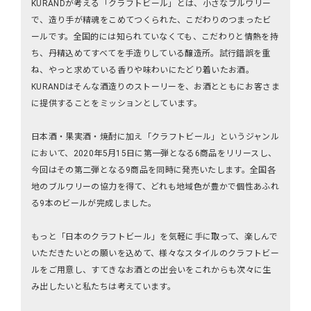
KURANDが考える「クラフトビール」とは、小さなブルワリー
で、造り手が精魂をこめてつくられた、こだわりのつまったビ
ールです。全国的には知られていなくても、こだわりと情熱を持
ち、丹精込めてすべてを手造りしている醸造所。試行錯誤を重
ね、やっと求めている香りや味わいにたどり着いたお酒。
KURANDはそんな酒造りのストーリーを、お酒とともにお客さま
に提供することをミッションとしています。
日本酒・果実酒・焼酎に加え「クラフトビール」というジャンル
において、2020年5月15日に第一弾となる6商品をリリースし、
今回はその第二弾となる9商品を同時に発売いたします。全国各
地のブルワリーの協力を得て、どれも地域色が豊かで個性あふれ
る9本のビールが完成しました。
もっと「日本のクラフトビール」を気軽に手に取って、楽しんで
いただきたいとの願いを込めて、様々なスタイルのクラフトビー
ルをご用意し、すてきなお酒との出会いをこれからも次々に生
み出したいと私たちは考えています。