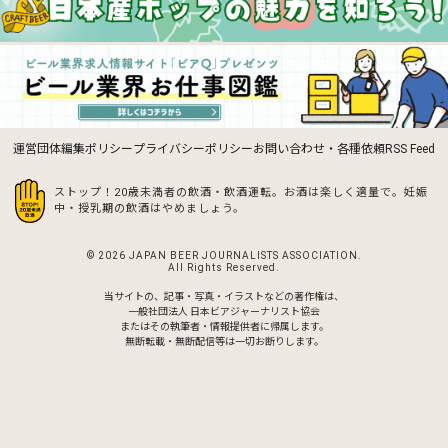
運営団体
編集ポリシー
プライバシーポリシー
お問い合わせ・各種依頼
RSS Feed
ストップ！20歳未満者の飲酒・飲酒運転。お酒は楽しく適量で。
妊娠
中・授乳期の飲酒はやめましょう。
© 2026 JAPAN BEER JOURNALISTS ASSOCIATION.
All Rights Reserved.
当サイトの、記事・写真・イラストなどの著作権は、
一般社団法人 日本ビアジャーナリスト協会
またはその執筆者・情報提供者に帰属します。
無断転載・無断配信等は一切お断りします。