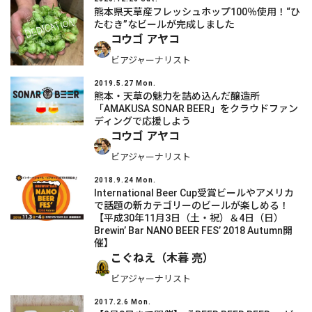
熊本県天草産フレッシュホップ100％使用！“ひ
たむき”なビールが完成しました
コウゴ アヤコ
ビアジャーナリスト
2019.5.27 Mon.
熊本・天草の魅力を詰め込んだ醸造所
「AMAKUSA SONAR BEER」をクラウドファン
ディングで応援しよう
コウゴ アヤコ
ビアジャーナリスト
2018.9.24 Mon.
International Beer Cup受賞ビールやアメリカ
で話題の新カテゴリーのビールが楽しめる！
【平成30年11月3日（土・祝）＆4日（日）
Brewin’ Bar NANO BEER FES’ 2018 Autumn開
催】
こぐねえ（木暮 亮）
ビアジャーナリスト
2017.2.6 Mon.