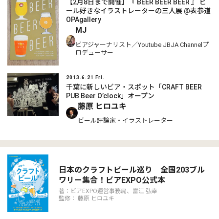
【2月8日まで開催】『 BEER BEER BEER 』 ビ
ール好きなイラストレーターの三人展 @表参道
OPAgallery
MJ
ビアジャーナリスト／Youtube JBJA Channelプ
ロデューサー
2013.6.21 Fri.
千葉に新しいビア・スポット「CRAFT BEER
PUB Beer O’clock」オープン
藤原 ヒロユキ
ビール評論家・イラストレーター
日本のクラフトビール巡り 全国203ブル
ワリー集合！ビアEXPO公式本
著：ビアEXPO運営事務局、富江 弘幸
監修： 藤原 ヒロユキ