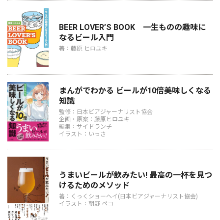
BEER LOVER’S BOOK 一生ものの趣味に
なるビール入門
著：藤原 ヒロユキ
まんがでわかる ビールが10倍美味しくなる
知識
監修：日本ビアジャーナリスト協会
企画・原案：藤原ヒロユキ
編集：サイドランチ
イラスト：いっさ
うまいビールが飲みたい! 最高の一杯を見つ
けるためのメソッド
著：くっくショーヘイ(日本ビアジャーナリスト協会)
イラスト：朝野 ペコ