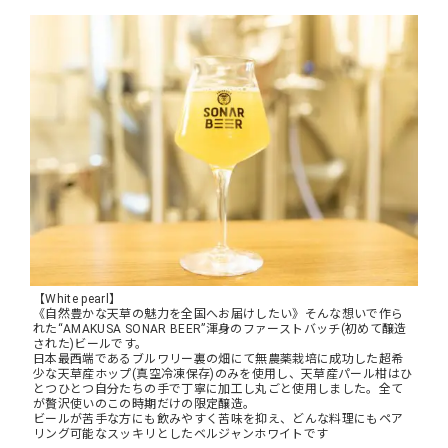
【White pearl】
《自然豊かな天草の魅力を全国へお届けしたい》そんな想いで作ら
れた“AMAKUSA SONAR BEER”渾身のファーストバッチ(初めて醸造
された)ビールです。
日本最西端であるブルワリー裏の畑にて無農薬栽培に成功した超希
少な天草産ホップ(真空冷凍保存)のみを使用し、天草産パール柑はひ
とつひとつ自分たちの手で丁寧に加工し丸ごと使用しました。全て
が贅沢使いのこの時期だけの限定醸造。
ビールが苦手な方にも飲みやすく苦味を抑え、どんな料理にもペア
リング可能なスッキリとしたベルジャンホワイトです