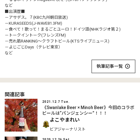
など
■出演歴■
－アサデス。７(KBC九州朝日放送)
－KURASEEDS(J-WAVE81.3FM)
－食べて！歌って！まるごとユーロ！ドイツ語(NHKラジオ第２)
－トークイントーク(フレンズFM)
－売れ筋RANKING～クラフトビール(KTSライブニュース)
－よじごじDays（テレビ東京）
など
執筆記事一覧
関連記事
2021.12.7 Tue.
《Swanlake Beer × Minoh Beer》今回のコラボ
ビールは“パンジェンシー”！！！
よこやまれい
ビアジャーナリスト
2020.12.26 Sat.