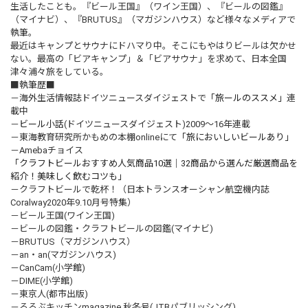
生活したことも。『ビール王国』（ワイン王国）、『ビールの図鑑』
（マイナビ）、『BRUTUS』（マガジンハウス）など様々なメディアで
執筆。
最近はキャンプとサウナにドハマり中。そこにもやはりビールは欠かせ
ない。最高の「ビアキャンプ」＆「ビアサウナ」を求めて、日本全国
津々浦々旅をしている。
■執筆歴■
－海外生活情報誌ドイツニュースダイジェストで
「旅ールのススメ」
連
載中
－
ビール小話
(ドイツニュースダイジェスト)2009～16年連載
－東海教育研究所かもめの本棚onlineにて
「旅においしいビールあり」
－Amebaチョイス
「クラフトビールおすすめ人気商品10選｜32商品から選んだ厳選商品を
紹介！美味しく飲むコツも」
－クラフトビールで乾杯！（日本トランスオーシャン航空機内誌
Coralway2020年9.10月号特集）
－ビール王国(ワイン王国)
－ビールの図鑑・クラフトビールの図鑑(マイナビ)
－BRUTUS（マガジンハウス）
－an・an(マガジンハウス)
－CanCam(小学館)
－DIME(小学館)
－東京人(都市出版)
－るるぶキッチンmagazine 秋冬号(JTBパブリッシング)