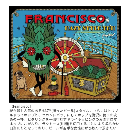
【Francisco】
現在最も人気のあるHAZY(濁ったビール)スタイル。さらにはトリプ
ルドライホップと、セカンドバッチにしてホップを贅沢に使った攻
めの一杯。ビタリングを一切行わずドライホッピングのみのアロマ
ホップにこだわり、ラクトース(乳糖)を使用することにより柔らかい
口当たりとなっており、ビールが苦手な女性にぜひ飲んで頂きたい一