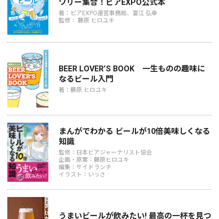
ワリー集合！ビアEXPO公式本
著：ビアEXPO運営事務局、富江 弘幸
監修： 藤原 ヒロユキ
BEER LOVER’S BOOK 一生ものの趣味に
なるビール入門
著：藤原 ヒロユキ
まんがでわかる ビールが10倍美味しくなる
知識
監修：日本ビアジャーナリスト協会
企画・原案：藤原ヒロユキ
編集：サイドランチ
イラスト：いっさ
うまいビールが飲みたい! 最高の一杯を見つ