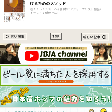
けるためのメソッド
著：くっくショーヘイ(日本ビアジャーナリスト協会)
イラスト：朝野 ペコ
TOP
古い記事
新しい記事