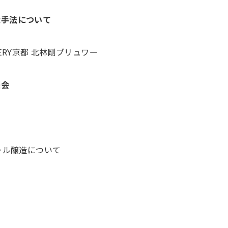
醸造手法について
REWERY京都 北林剛ブリュワー
談会
ール醸造について