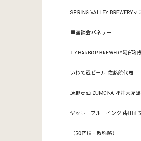
SPRING VALLEY BREW
■座談会パネラー
T.Y.HARBOR BREWERY
いわて蔵ビール 佐藤航代表
遠野麦酒 ZUMONA 坪井大亮
ヤッホーブルーイング 森田正
（50音順・敬称略）