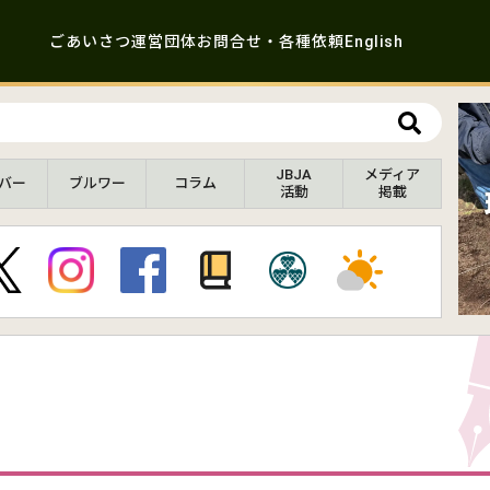
ごあいさつ
運営団体
お問合せ・各種依頼
English
JBJA
メディア
バー
ブルワー
コラム
活動
掲載