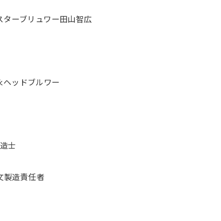
ERYマスターブリュワー田山智広
阿部和永ヘッドブルワー
醸造士
文製造責任者