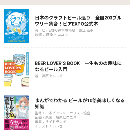
日本のクラフトビール巡り 全国203ブル
ワリー集合！ビアEXPO公式本
著：ビアEXPO運営事務局、富江 弘幸
監修： 藤原 ヒロユキ
BEER LOVER’S BOOK 一生ものの趣味に
なるビール入門
著：藤原 ヒロユキ
まんがでわかる ビールが10倍美味しくなる
知識
監修：日本ビアジャーナリスト協会
企画・原案：藤原ヒロユキ
編集：サイドランチ
イラスト：いっさ