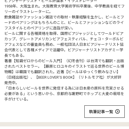
ビアジャーナリスト・ビール評論家・イラストレーター
1958年、大阪生まれ。大阪教育大学美術学科卒業後、中学教員を経てフ
リーのイラストレーターに。
飲食雑誌やファッション雑誌での取材・執筆経験を生かし、ビールとフ
ードのペアリングはもちろんのこと、ビールとファッションなどのライ
フスタイルとのペアリングに造詣が深い。
ビールに関する各種資格を取得、国際ビアジャッジとしてワールドビア
カップ、グレートアメリカンビアフェスティバル、チェコ・ターボルビ
アフェスなどの審査員も務め、一般社団法人日本ビアジャーナリスト協
会代表として各種メディアで活躍中。ビアジャーナリストアカデミー学
長でもある。
著書【知識ゼロからのビール入門】（幻冬舎刊）は台湾でも翻訳・出版
されたベストセラー。【藤原ヒロユキのイラストで巡る世界のビール博
物館】は韓国でも翻訳された。近著【ビールはゆっくり飲みなさい】
（日経出版社）、【BEER LOVER’S BOOK】（リトルモア社）が大好評
発売中。
「日本らしいビールを世界に発信する為には日本産の原料を充実させる
必要がある」という思いから、京都府与謝野町でホップと大麦の栽培を
手がけている。
執筆記事一覧