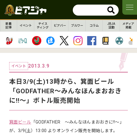
新着
テイス
JBJA
メディア
イベント
ビアバー
ブルワー
コラム
記事
ティング
活動
掲載
2013.3.9
イベント
本日3/9(土)13時から、箕面ビール
「GODFATHER～みんなほんまおおき
に!!～」ボトル販売開始
箕面ビール
「GODFATHER ～みんなほんまおおきに!!～」
が、3/9(土）13:00 よりオンライン販売を開始します。